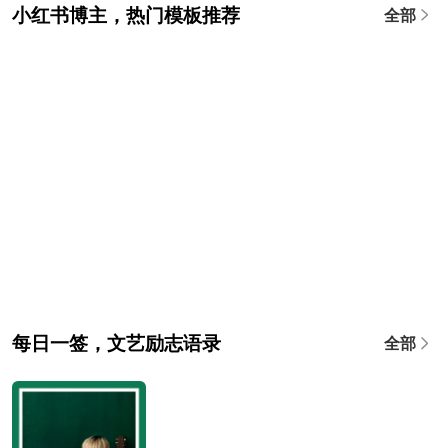
小红书博主，热门模板推荐
全部
每日一签，文艺励志语录
全部