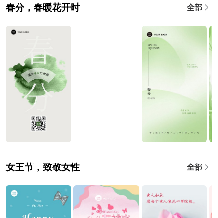
春分，春暖花开时
全部
女王节，致敬女性
全部