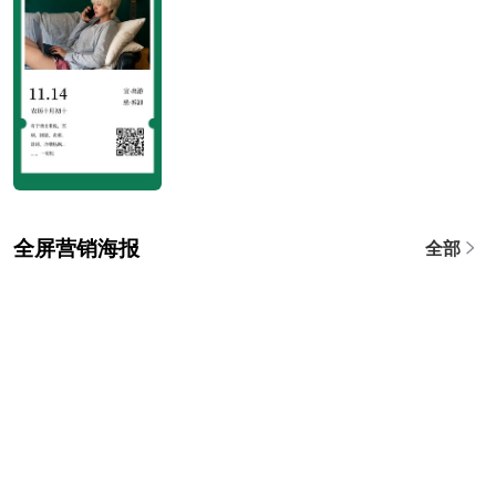
全屏营销海报
全部