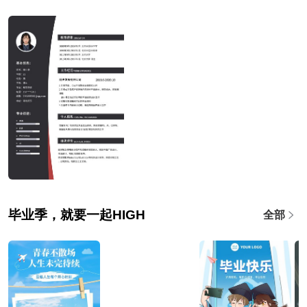
毕业季，就要一起HIGH
全部