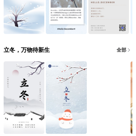
立冬，万物待新生
全部