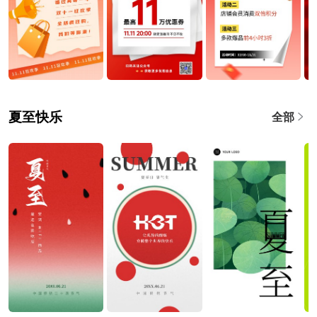
夏至快乐
全部