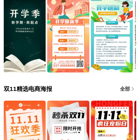
双11精选电商海报
全部