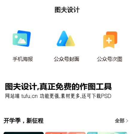
图夫设计
开学季，新征程
全部