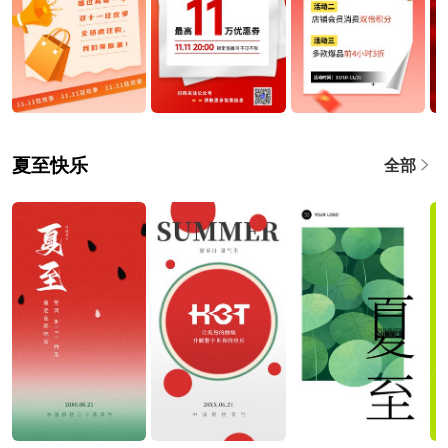
夏至快乐
全部