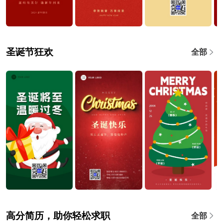
圣诞节狂欢
全部
高分简历，助你轻松求职
全部