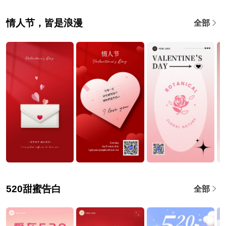
情人节，皆是浪漫
全部
520甜蜜告白
全部