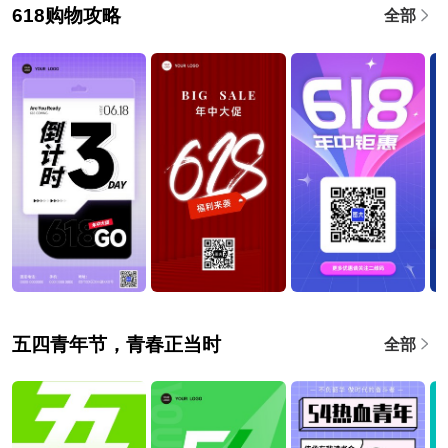
618购物攻略
全部
五四青年节，青春正当时
全部