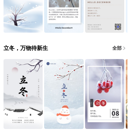
立冬，万物待新生
全部