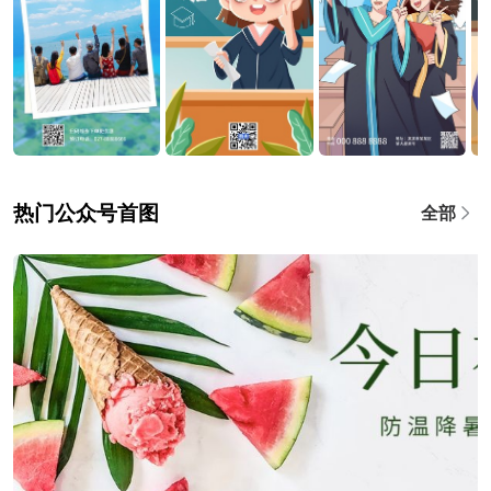
热门公众号首图
全部