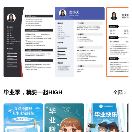
毕业季，就要一起HIGH
全部