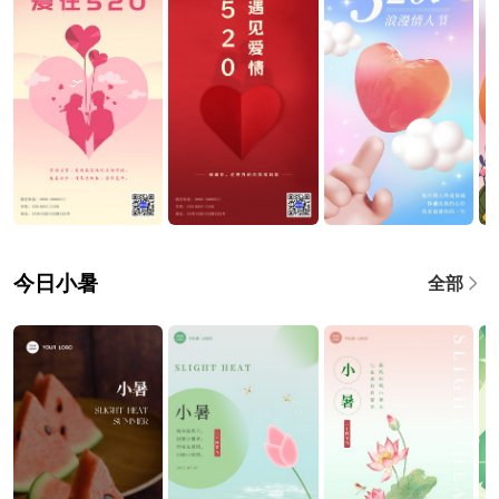
今日小暑
全部