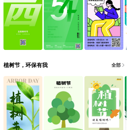
植树节，环保有我
全部