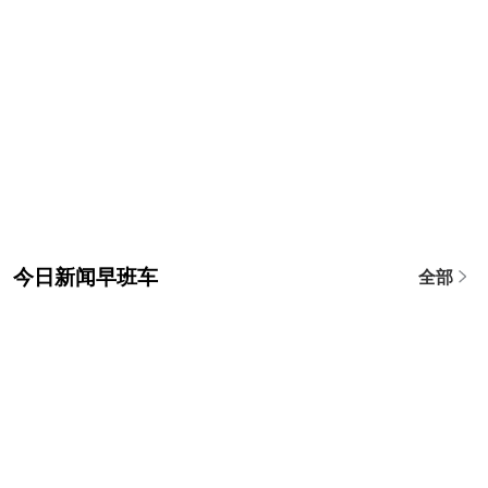
今日新闻早班车
全部