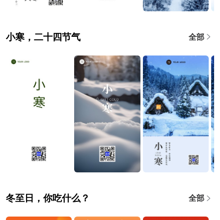
小寒，二十四节气
全部
冬至日，你吃什么？
全部