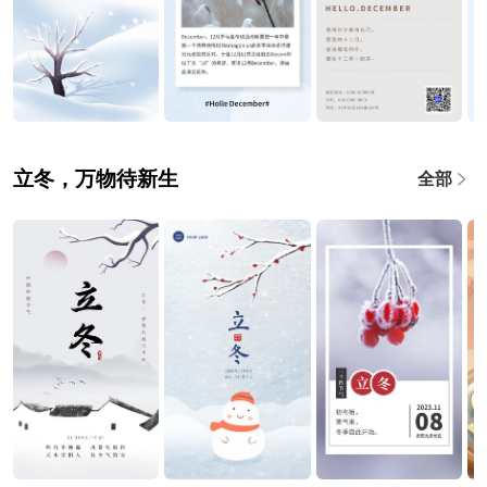
立冬，万物待新生
全部