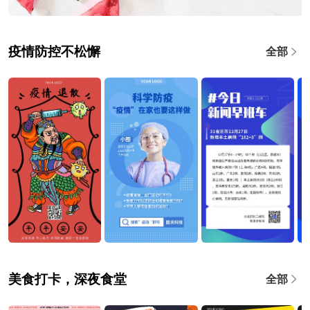
疫情防控不松懈
全部
美食打卡，深夜食堂
全部