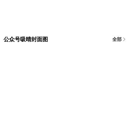
公众号吸晴封面图
全部