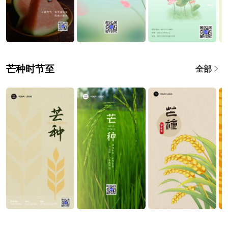
芒种时节至
全部