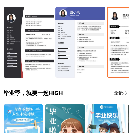
毕业季，就要一起HIGH
全部