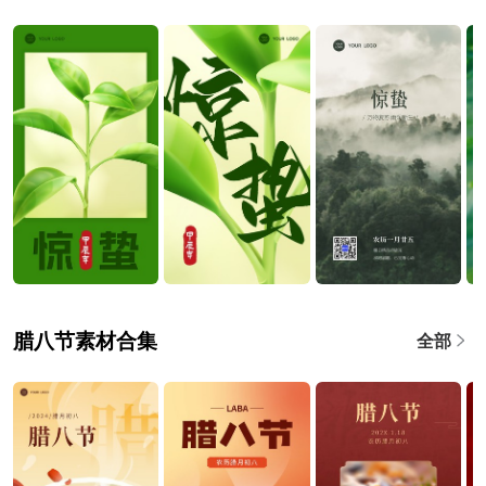
腊八节素材合集
全部