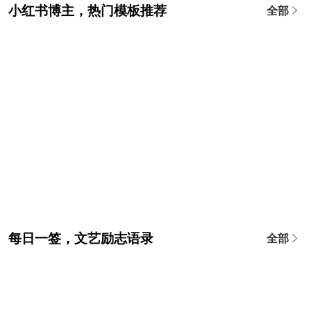
小红书博主，热门模板推荐
全部
每日一签，文艺励志语录
全部