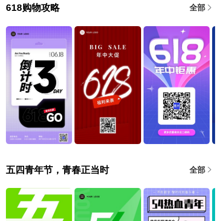
618购物攻略
全部
五四青年节，青春正当时
全部