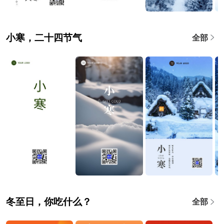
小寒，二十四节气
全部
冬至日，你吃什么？
全部