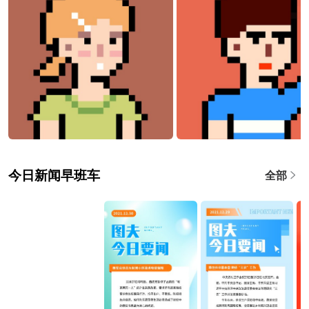
今日新闻早班车
全部