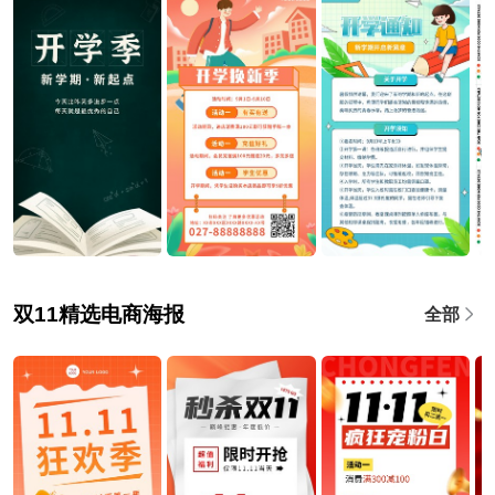
双11精选电商海报
全部