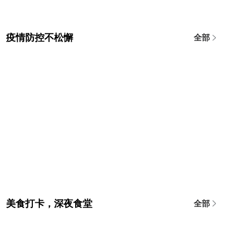
疫情防控不松懈
全部
美食打卡，深夜食堂
全部