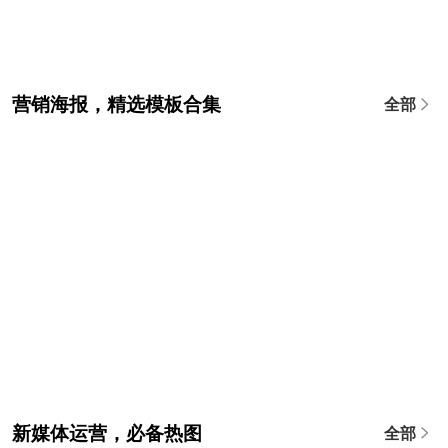
营销海报，精选模板合集
全部
新媒体运营，必备热图
全部