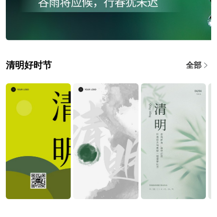
清明好时节
全部