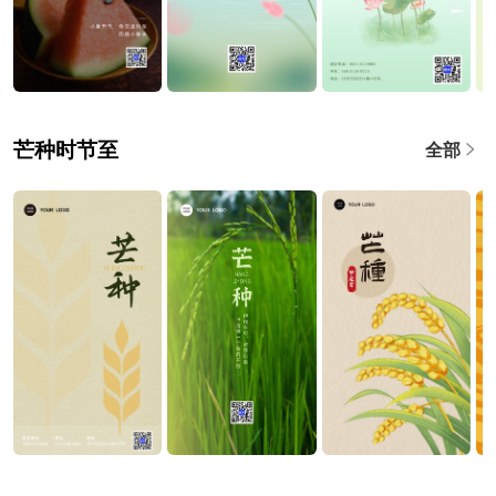
芒种时节至
全部