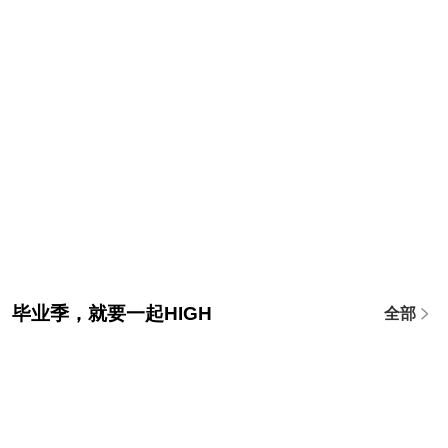
毕业季，就要一起HIGH
全部