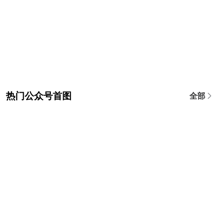
热门公众号首图
全部