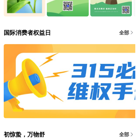
国际消费者权益日
全部
初惊蛰，万物舒
全部