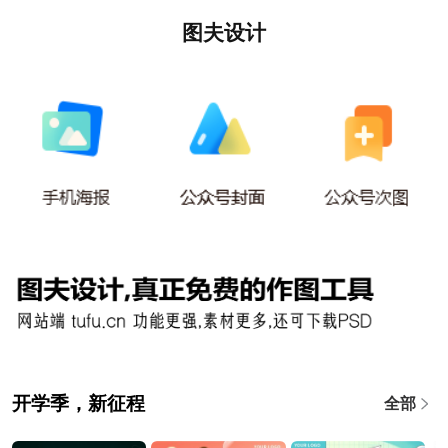
图夫设计
开学季，新征程
全部