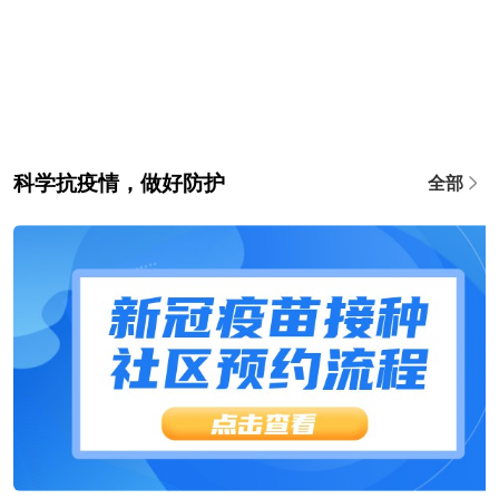
科学抗疫情，做好防护
全部