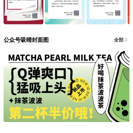
公众号吸晴封面图
全部