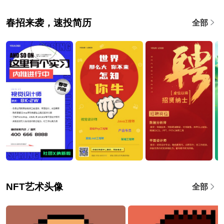
春招来袭，速投简历
全部
NFT艺术头像
全部