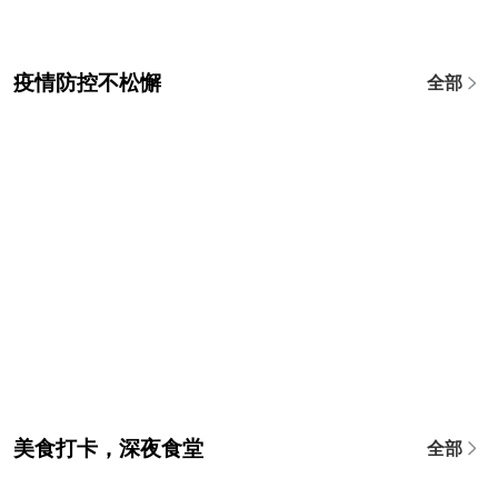
疫情防控不松懈
全部
美食打卡，深夜食堂
全部