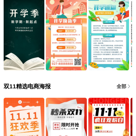
双11精选电商海报
全部