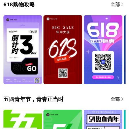
618购物攻略
全部
五四青年节，青春正当时
全部