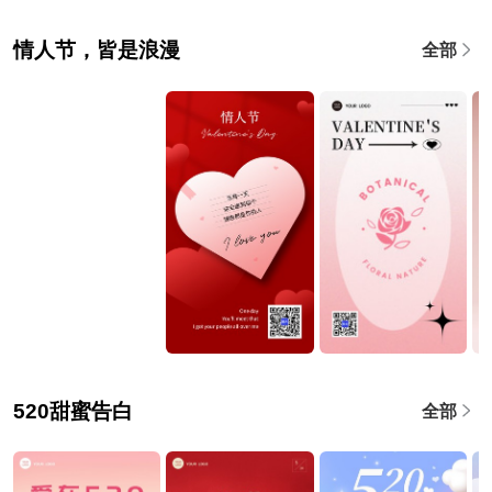
情人节，皆是浪漫
全部
520甜蜜告白
全部