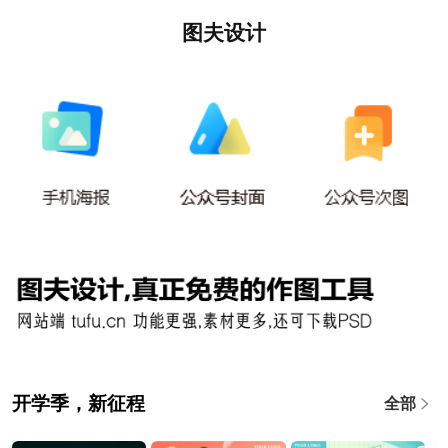
图夫设计
开学季，新征程
全部