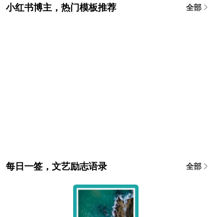
小红书博主，热门模板推荐
全部
每日一签，文艺励志语录
全部