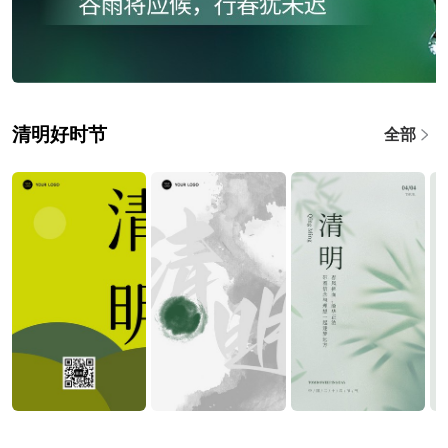
清明好时节
全部