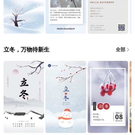
立冬，万物待新生
全部