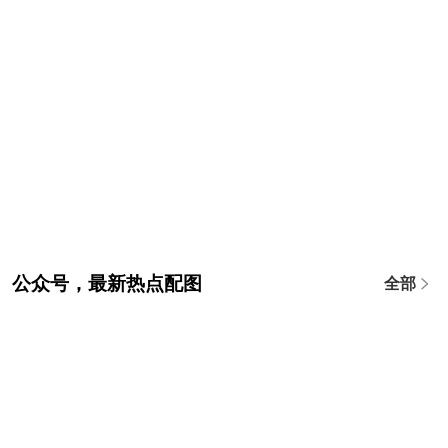
公众号，最新热点配图
全部