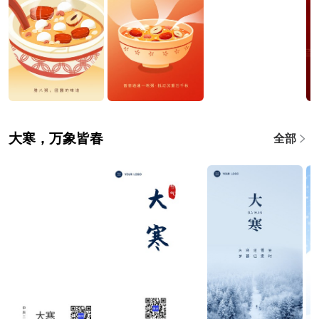
大寒，万象皆春
全部