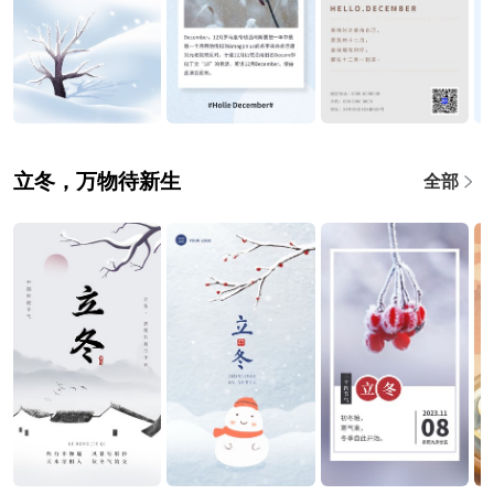
立冬，万物待新生
全部