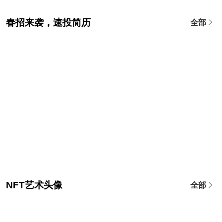
春招来袭，速投简历
全部
NFT艺术头像
全部