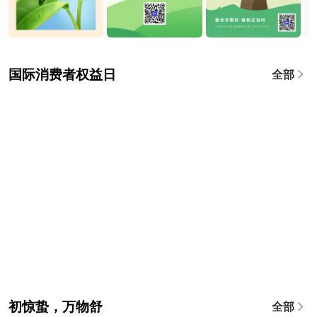
国际消费者权益日
全部
初惊蛰，万物舒
全部