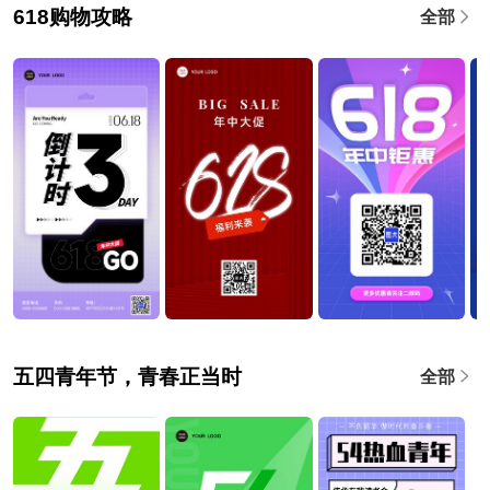
618购物攻略
全部
五四青年节，青春正当时
全部