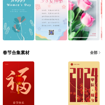
春节合集素材
全部