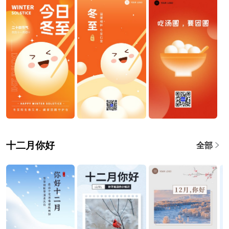
十二月你好
全部