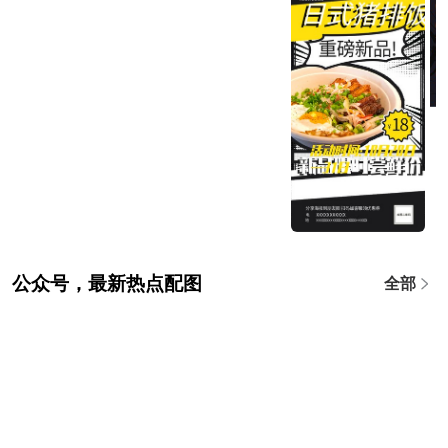
公众号，最新热点配图
全部