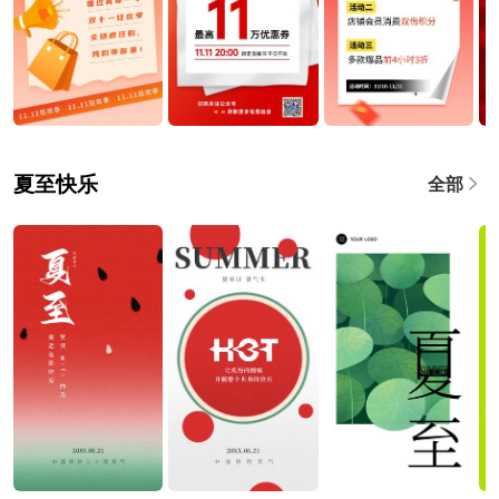
夏至快乐
全部