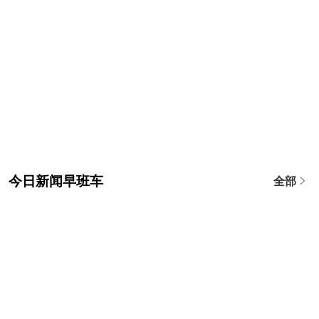
今日新闻早班车
全部