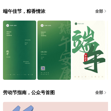
端午佳节，粽香情浓
全部
劳动节指南，公众号首图
全部