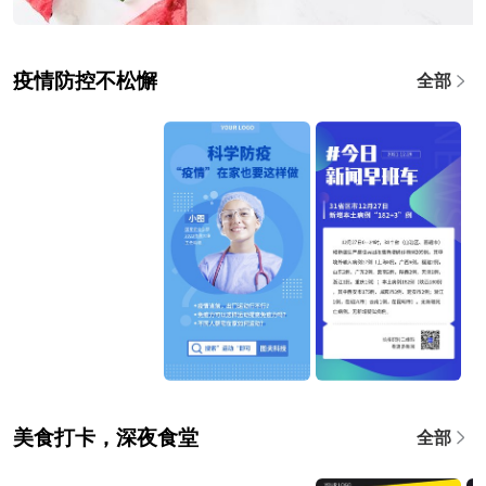
疫情防控不松懈
全部
美食打卡，深夜食堂
全部