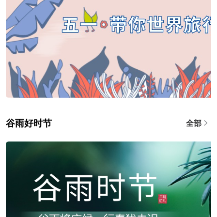
谷雨好时节
全部