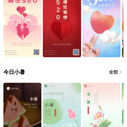
今日小暑
全部