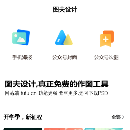
图夫设计
开学季，新征程
全部