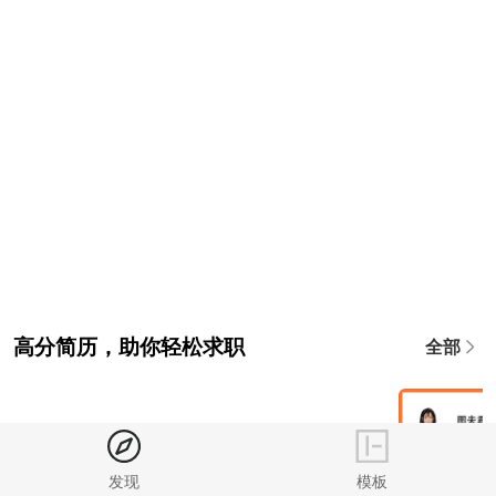
高分简历，助你轻松求职
全部
发现
模板