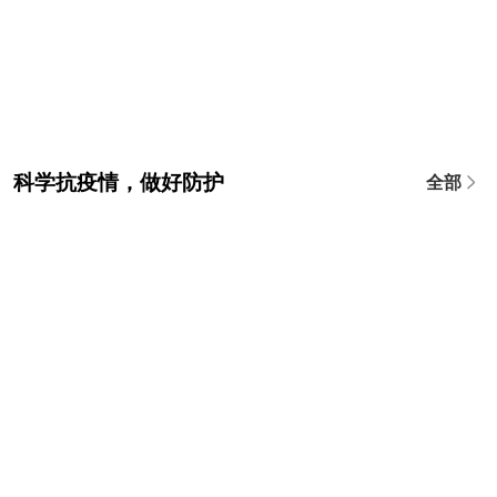
科学抗疫情，做好防护
全部