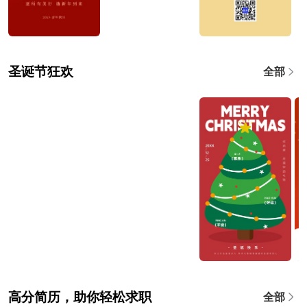
圣诞节狂欢
全部
高分简历，助你轻松求职
全部