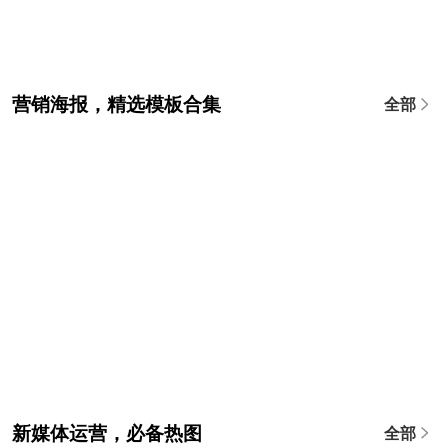
营销海报，精选模板合集
全部
新媒体运营，必备热图
全部