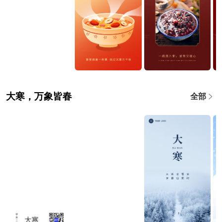
大寒，万象皆春
全部