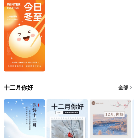
十二月你好
全部