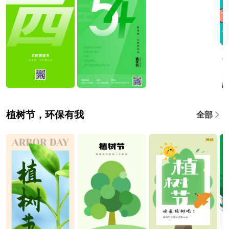
植树节，环保有我
全部