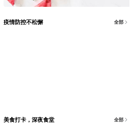
疫情防控不松懈
全部
美食打卡，深夜食堂
全部