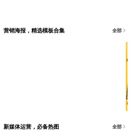
营销海报，精选模板合集
全部
新媒体运营，必备热图
全部