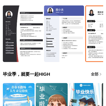
毕业季，就要一起HIGH
全部