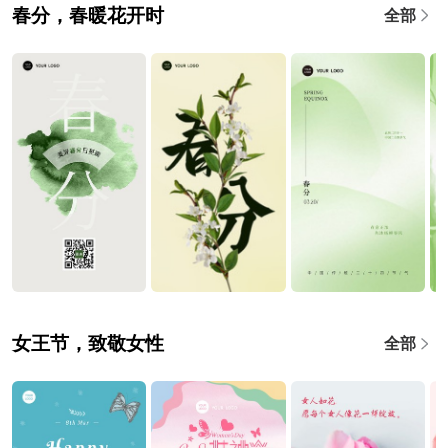
春分，春暖花开时
全部
女王节，致敬女性
全部