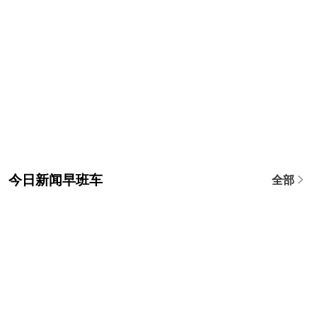
今日新闻早班车
全部