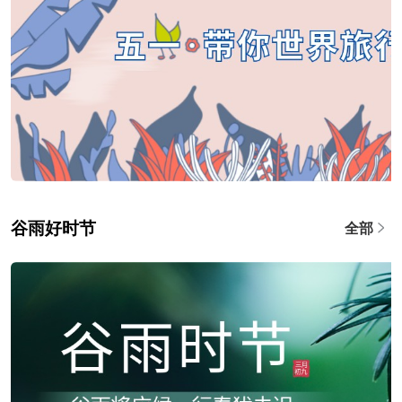
谷雨好时节
全部