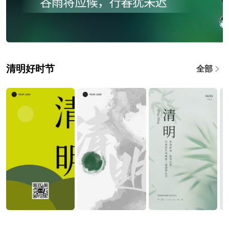
清明好时节
全部