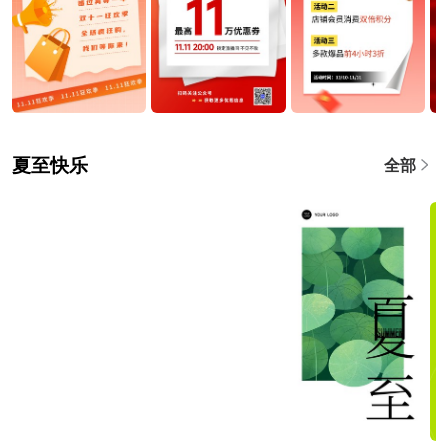
夏至快乐
全部