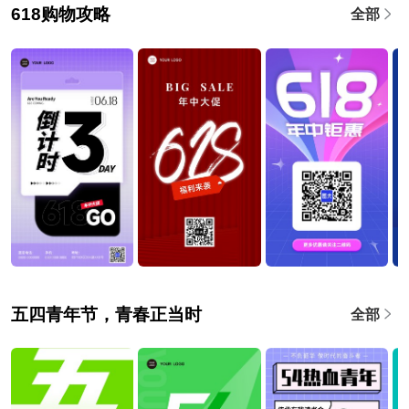
618购物攻略
全部
五四青年节，青春正当时
全部