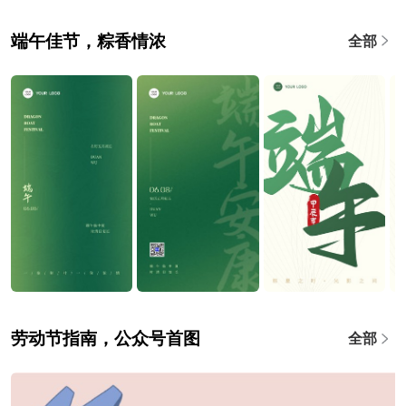
端午佳节，粽香情浓
全部
劳动节指南，公众号首图
全部