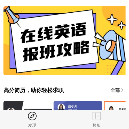
高分简历，助你轻松求职
全部
发现
模板