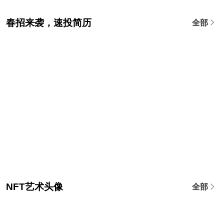
春招来袭，速投简历
全部
NFT艺术头像
全部