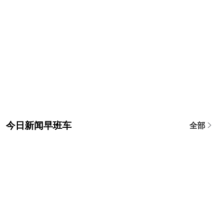
今日新闻早班车
全部