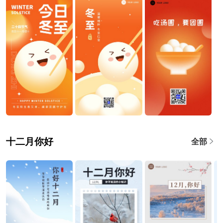
十二月你好
全部