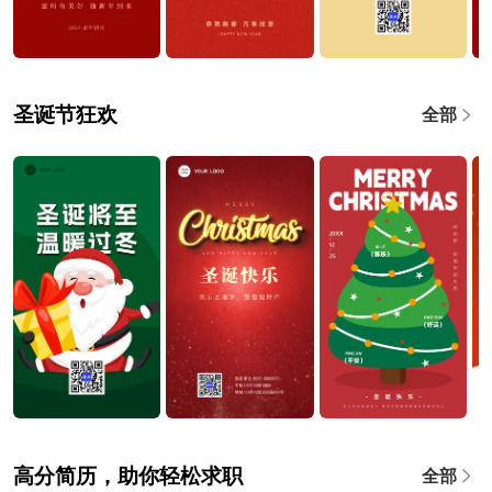
圣诞节狂欢
全部
高分简历，助你轻松求职
全部