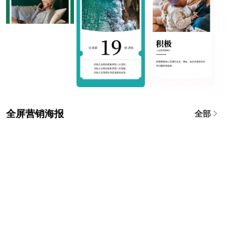
全屏营销海报
全部