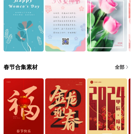
春节合集素材
全部