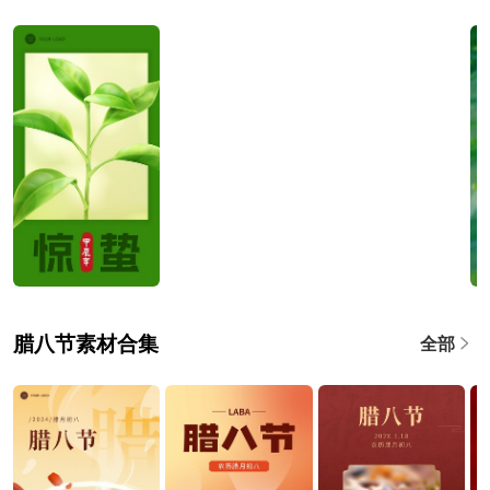
腊八节素材合集
全部