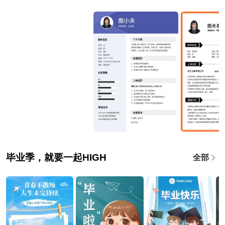
毕业季，就要一起HIGH
全部