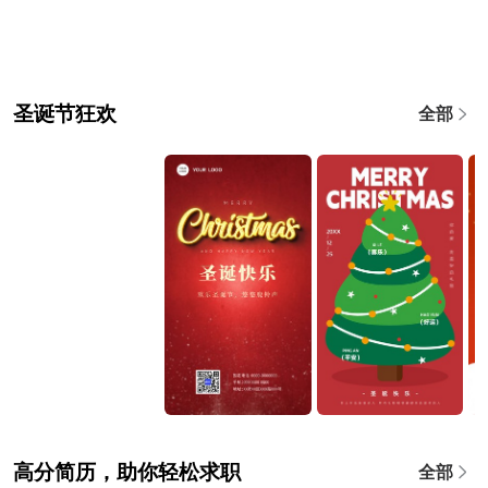
圣诞节狂欢
全部
高分简历，助你轻松求职
全部