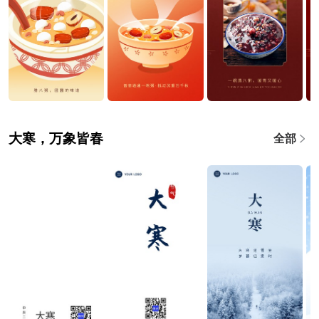
大寒，万象皆春
全部