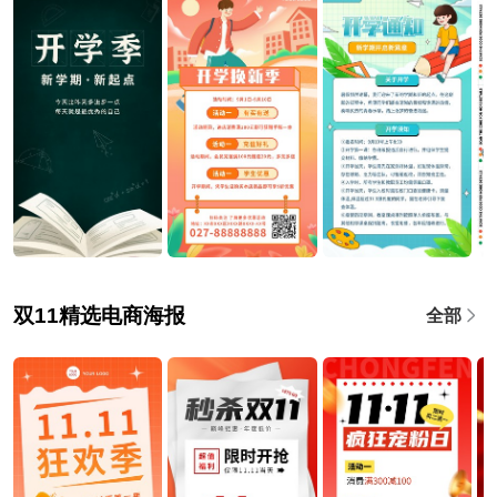
双11精选电商海报
全部