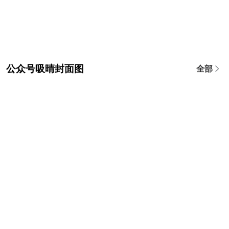
公众号吸晴封面图
全部