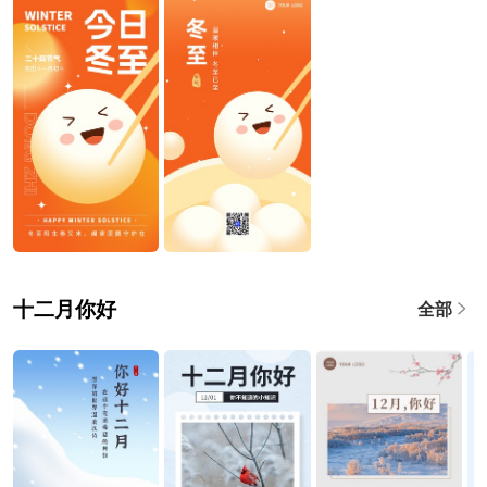
十二月你好
全部