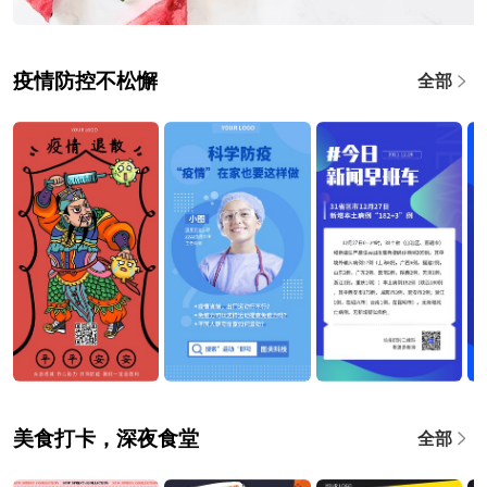
疫情防控不松懈
全部
美食打卡，深夜食堂
全部