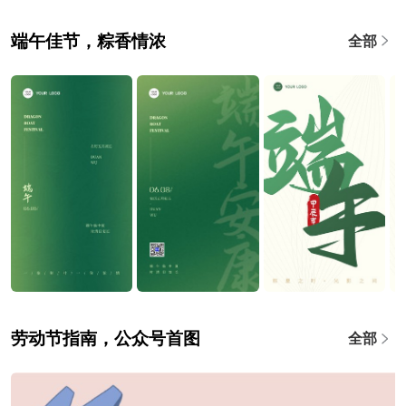
端午佳节，粽香情浓
全部
劳动节指南，公众号首图
全部