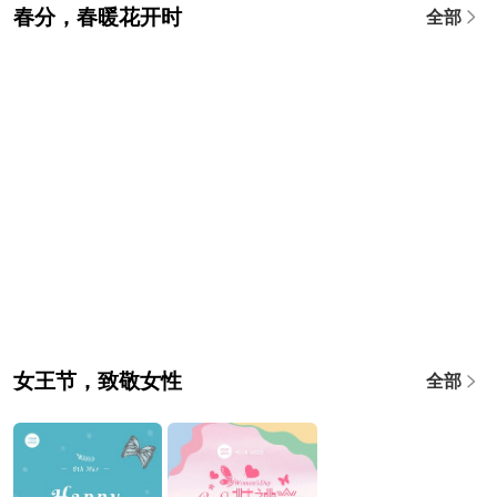
春分，春暖花开时
全部
女王节，致敬女性
全部