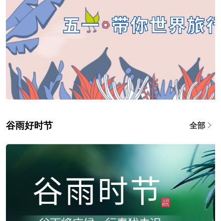
谷雨好时节
全部