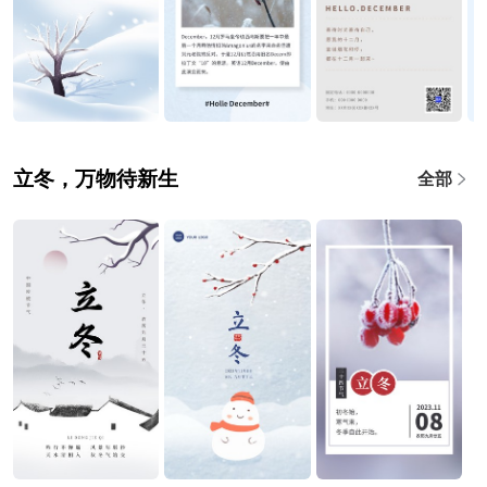
立冬，万物待新生
全部