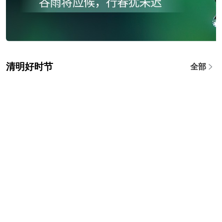
清明好时节
全部