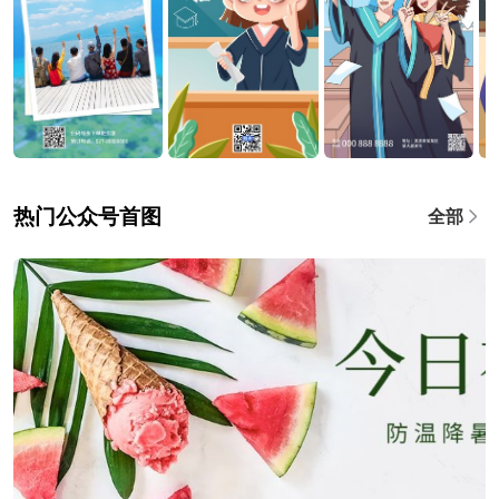
热门公众号首图
全部