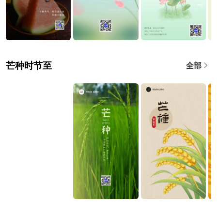
芒种时节至
全部