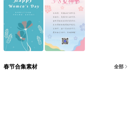
春节合集素材
全部