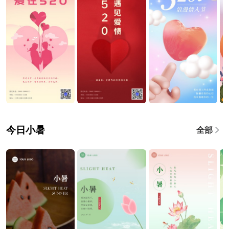
今日小暑
全部