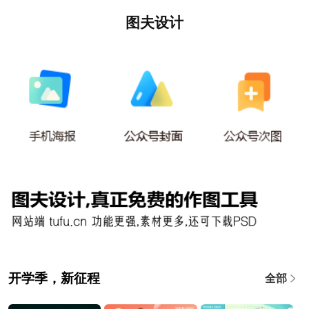
图夫设计
开学季，新征程
全部