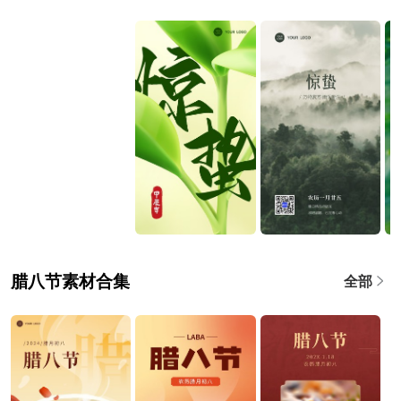
腊八节素材合集
全部