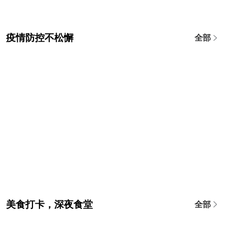
疫情防控不松懈
全部
美食打卡，深夜食堂
全部