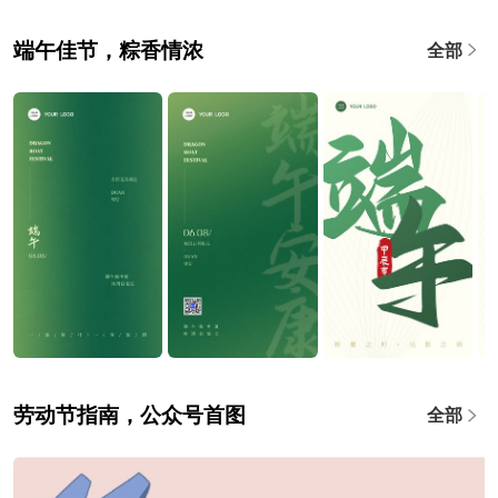
端午佳节，粽香情浓
全部
劳动节指南，公众号首图
全部