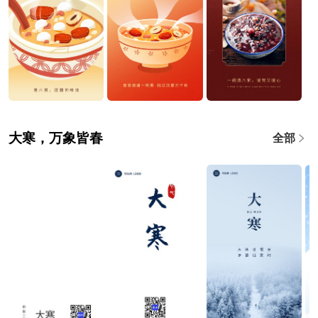
大寒，万象皆春
全部