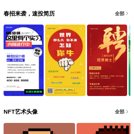
春招来袭，速投简历
全部
NFT艺术头像
全部