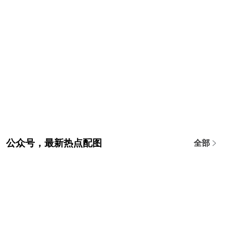
公众号，最新热点配图
全部