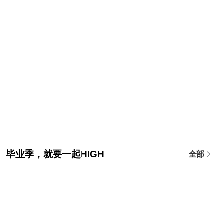
毕业季，就要一起HIGH
全部