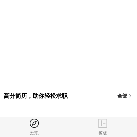
高分简历，助你轻松求职
全部
发现
模板