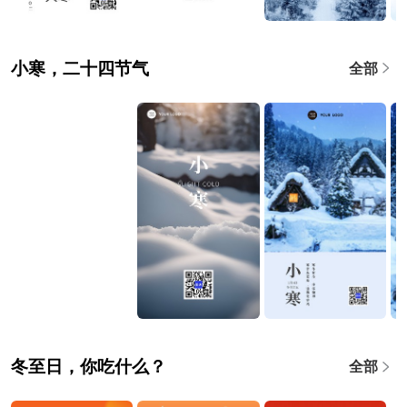
小寒，二十四节气
全部
冬至日，你吃什么？
全部