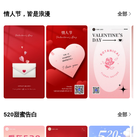
情人节，皆是浪漫
全部
520甜蜜告白
全部