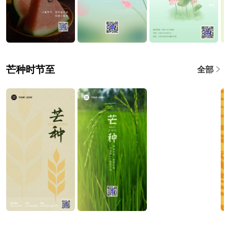
芒种时节至
全部