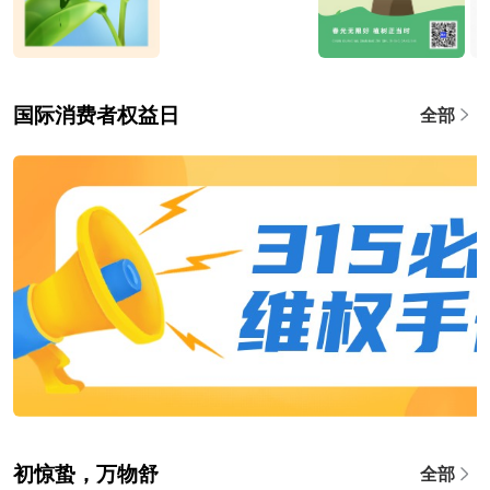
国际消费者权益日
全部
初惊蛰，万物舒
全部