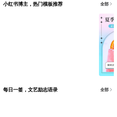
小红书博主，热门模板推荐
全部
每日一签，文艺励志语录
全部