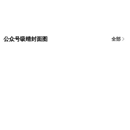
公众号吸晴封面图
全部