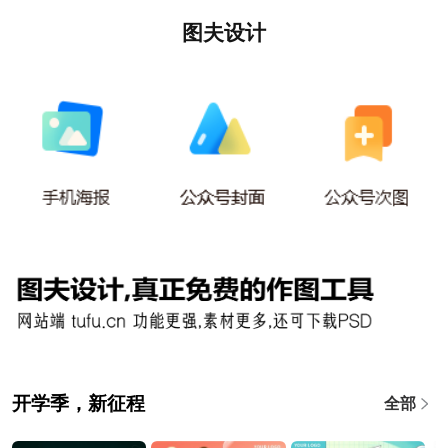
图夫设计
开学季，新征程
全部