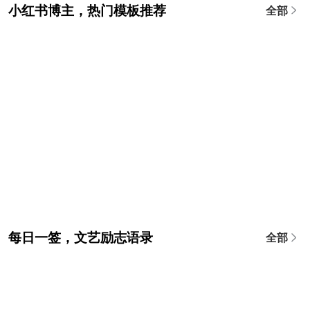
小红书博主，热门模板推荐
全部
每日一签，文艺励志语录
全部