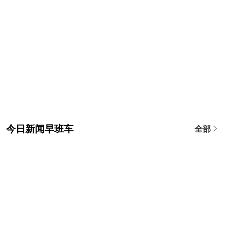
今日新闻早班车
全部