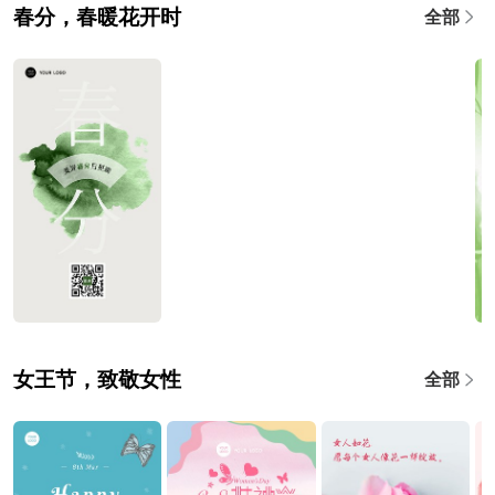
春分，春暖花开时
全部
女王节，致敬女性
全部