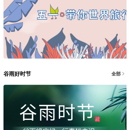
谷雨好时节
全部