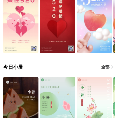
今日小暑
全部