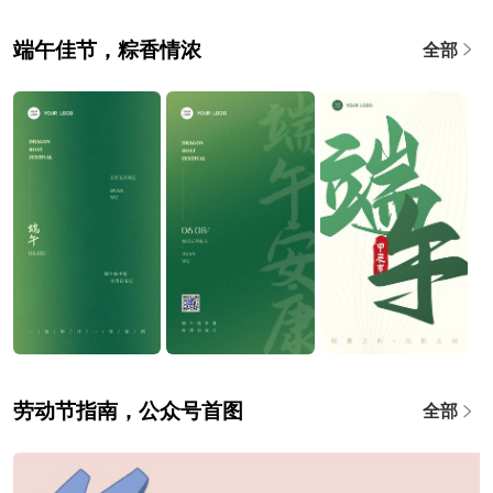
端午佳节，粽香情浓
全部
劳动节指南，公众号首图
全部