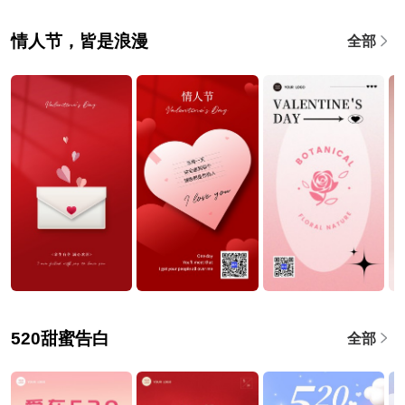
情人节，皆是浪漫
全部
520甜蜜告白
全部