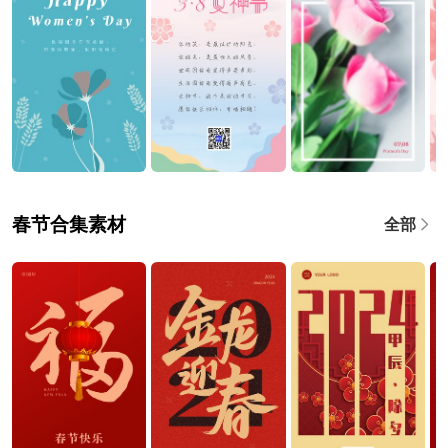
春节合集素材
全部