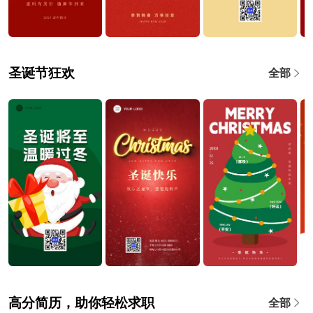
圣诞节狂欢
全部
高分简历，助你轻松求职
全部