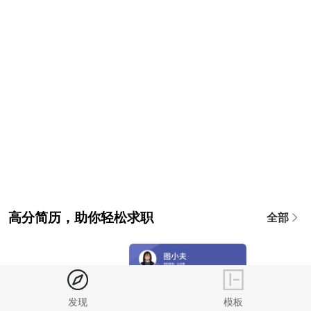
高分简历，助你轻松求职
全部
发现
模板