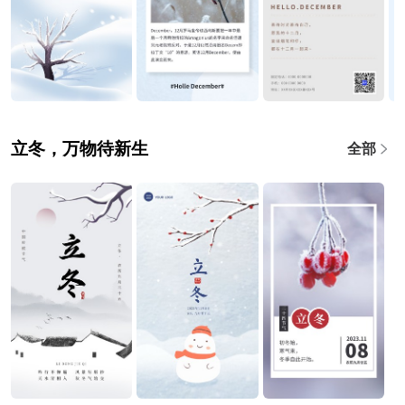
立冬，万物待新生
全部