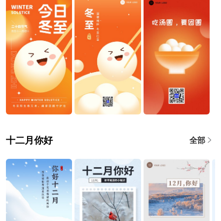
十二月你好
全部