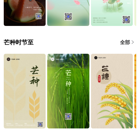
芒种时节至
全部