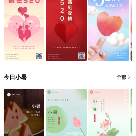
今日小暑
全部