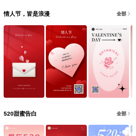
情人节，皆是浪漫
全部
520甜蜜告白
全部