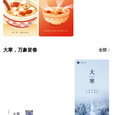
大寒，万象皆春
全部