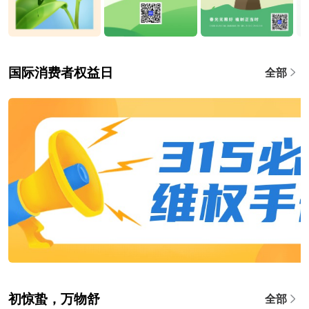
国际消费者权益日
全部
初惊蛰，万物舒
全部