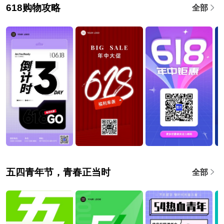
618购物攻略
全部
五四青年节，青春正当时
全部