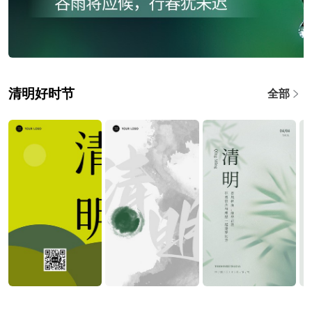
清明好时节
全部