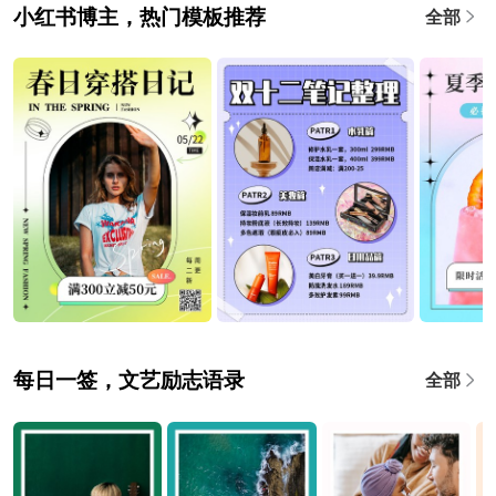
小红书博主，热门模板推荐
全部
每日一签，文艺励志语录
全部