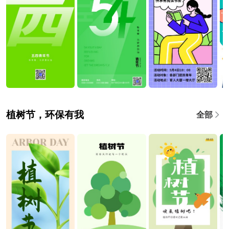
植树节，环保有我
全部