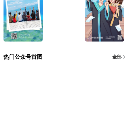
热门公众号首图
全部