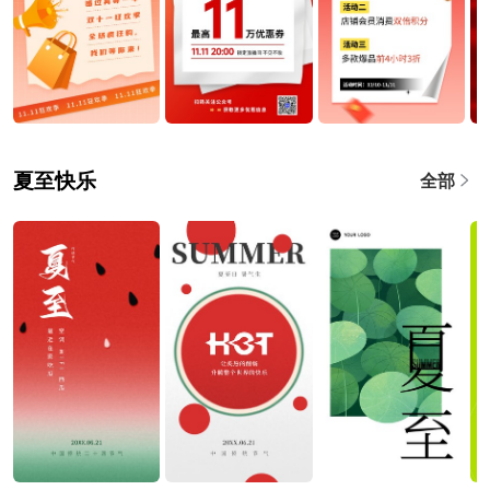
夏至快乐
全部