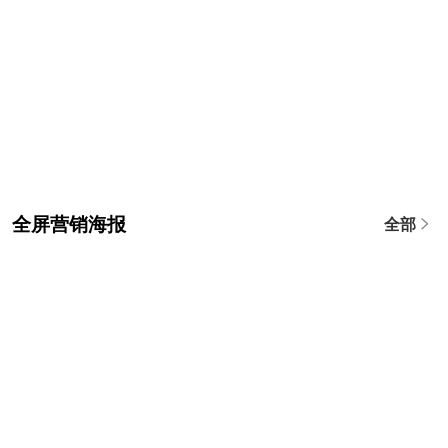
全屏营销海报
全部