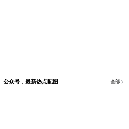
公众号，最新热点配图
全部