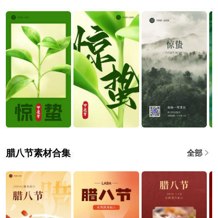
腊八节素材合集
全部