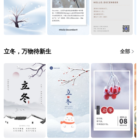
立冬，万物待新生
全部