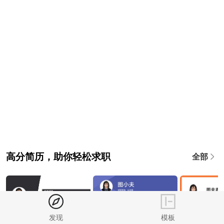
高分简历，助你轻松求职
全部
发现
模板