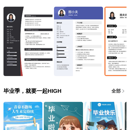
毕业季，就要一起HIGH
全部