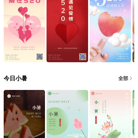
今日小暑
全部