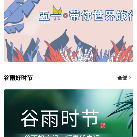
谷雨好时节
全部