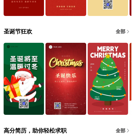
圣诞节狂欢
全部
高分简历，助你轻松求职
全部