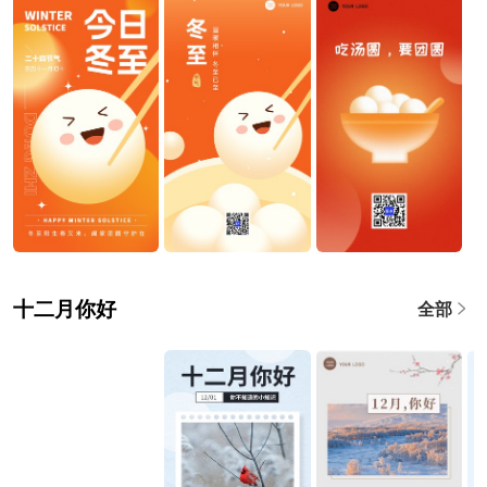
十二月你好
全部