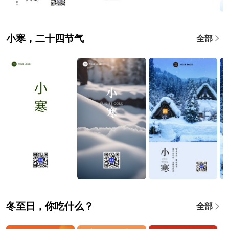
小寒，二十四节气
全部
冬至日，你吃什么？
全部