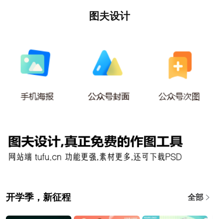
图夫设计
开学季，新征程
全部