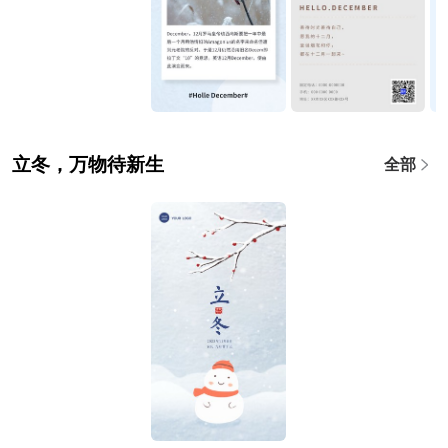
立冬，万物待新生
全部