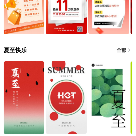
夏至快乐
全部