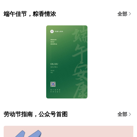
端午佳节，粽香情浓
全部
劳动节指南，公众号首图
全部