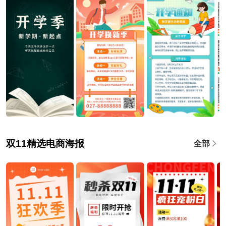
双11精选电商海报
全部