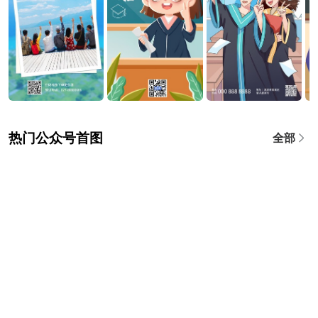
热门公众号首图
全部