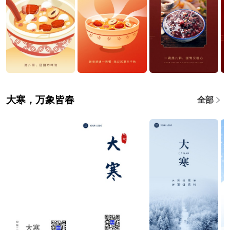
大寒，万象皆春
全部