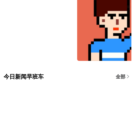
今日新闻早班车
全部