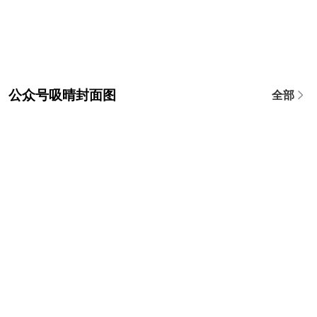
公众号吸晴封面图
全部