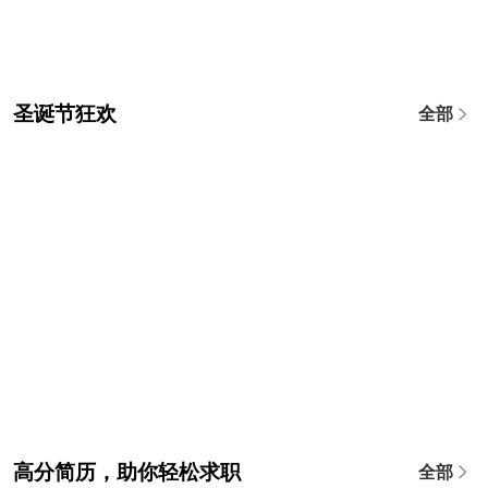
圣诞节狂欢
全部
高分简历，助你轻松求职
全部