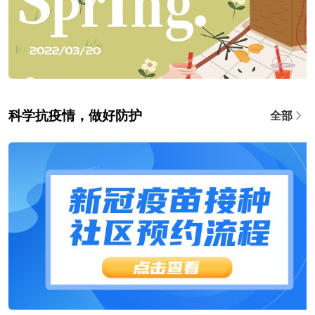
科学抗疫情，做好防护
全部