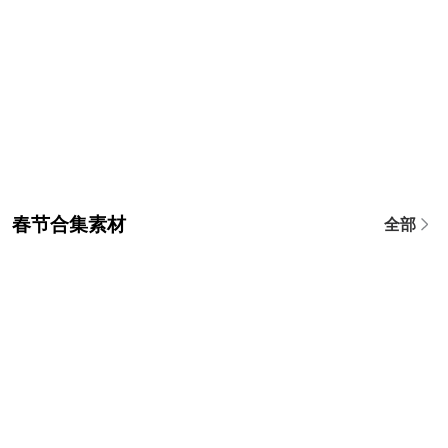
春节合集素材
全部