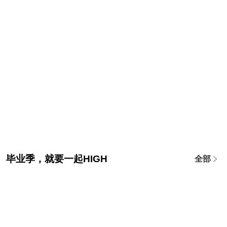
毕业季，就要一起HIGH
全部