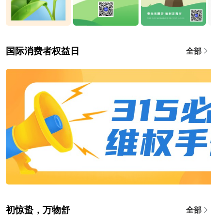
国际消费者权益日
全部
初惊蛰，万物舒
全部