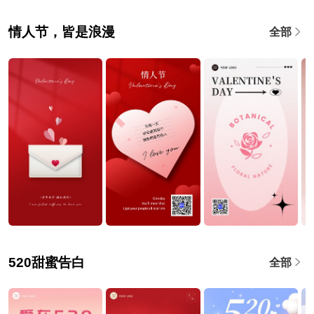
情人节，皆是浪漫
全部
520甜蜜告白
全部