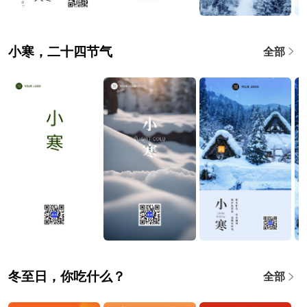
小寒，二十四节气
全部
冬至日，你吃什么？
全部