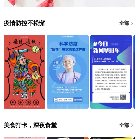
疫情防控不松懈
全部
美食打卡，深夜食堂
全部