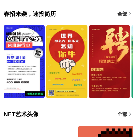
春招来袭，速投简历
全部
NFT艺术头像
全部