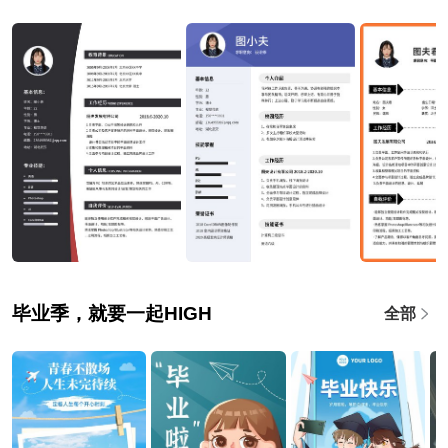
毕业季，就要一起HIGH
全部