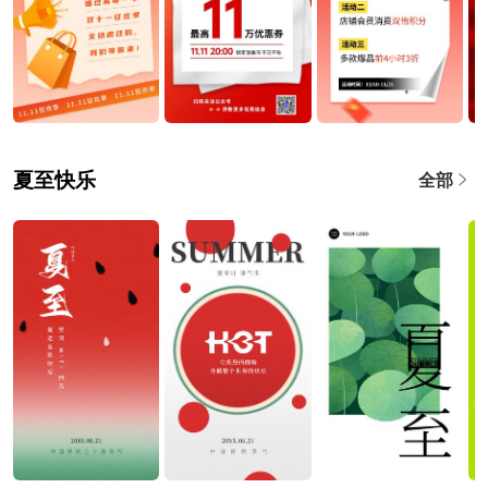
夏至快乐
全部