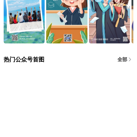
热门公众号首图
全部