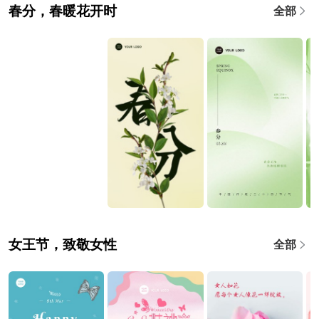
春分，春暖花开时
全部
女王节，致敬女性
全部