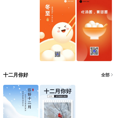
十二月你好
全部