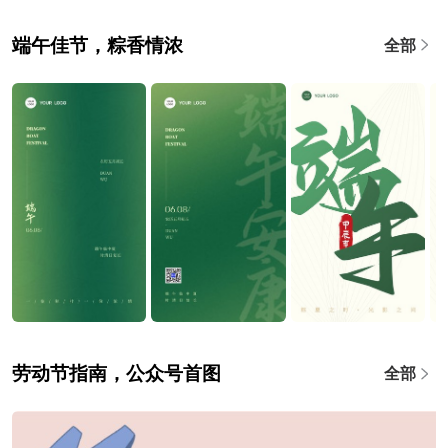
端午佳节，粽香情浓
全部
劳动节指南，公众号首图
全部