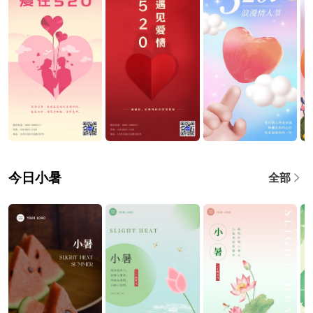
今日小暑
全部