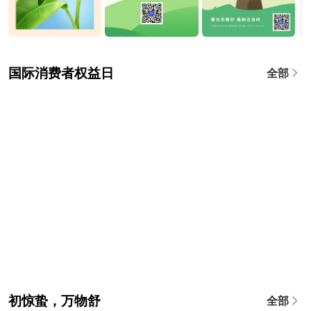
国际消费者权益日
全部
初惊蛰，万物舒
全部