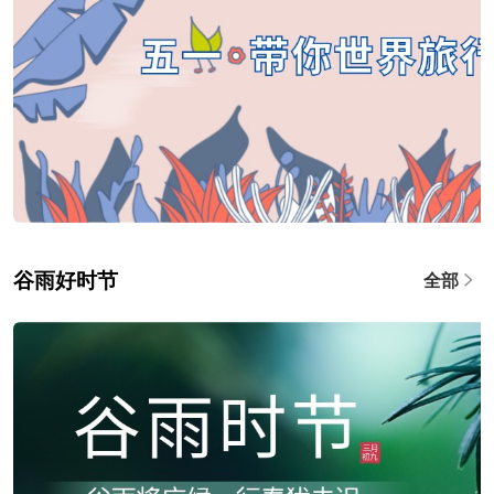
谷雨好时节
全部