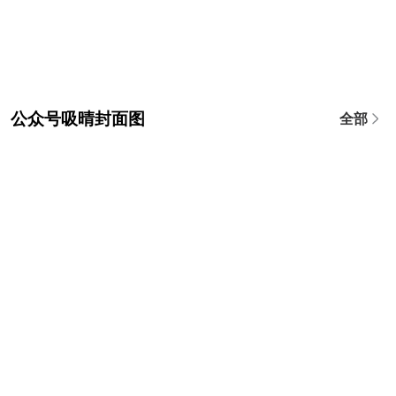
公众号吸晴封面图
全部