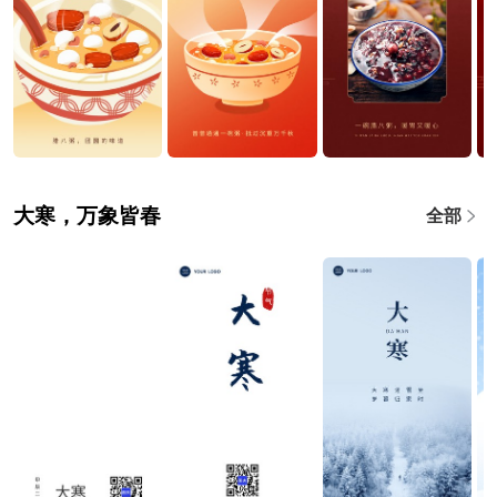
大寒，万象皆春
全部