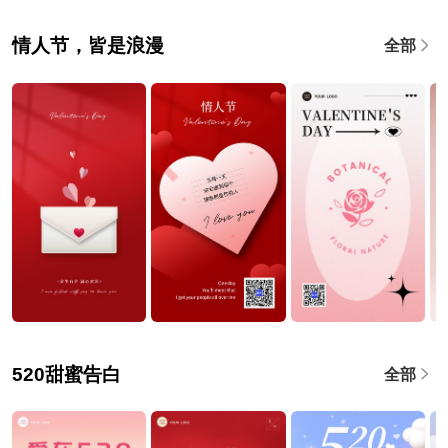
情人节，皆是浪漫
全部
520甜蜜告白
全部