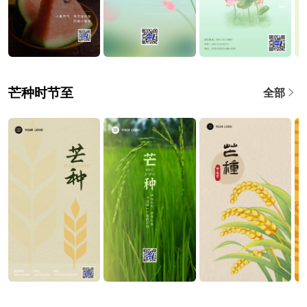
芒种时节至
全部