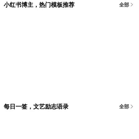
小红书博主，热门模板推荐
全部
每日一签，文艺励志语录
全部