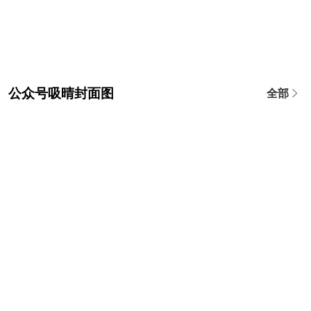
公众号吸晴封面图
全部