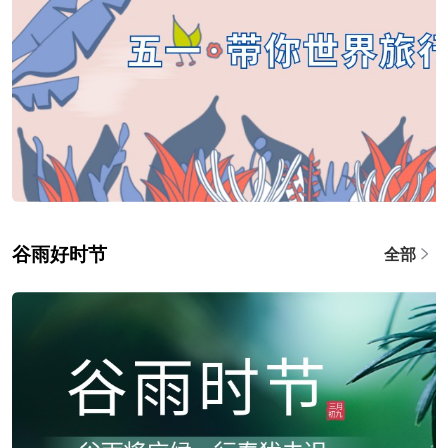
谷雨好时节
全部