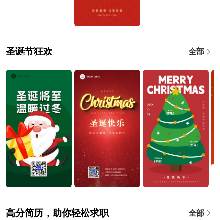
圣诞节狂欢
全部
高分简历，助你轻松求职
全部