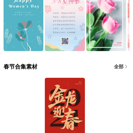
春节合集素材
全部