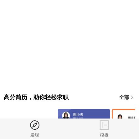
高分简历，助你轻松求职
全部
发现
模板