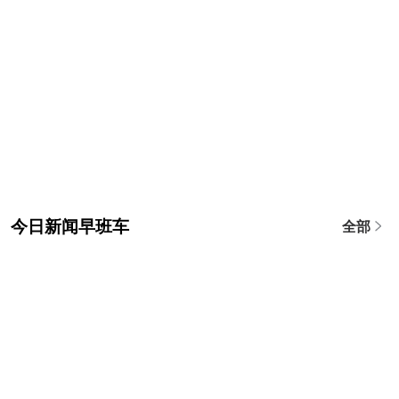
今日新闻早班车
全部