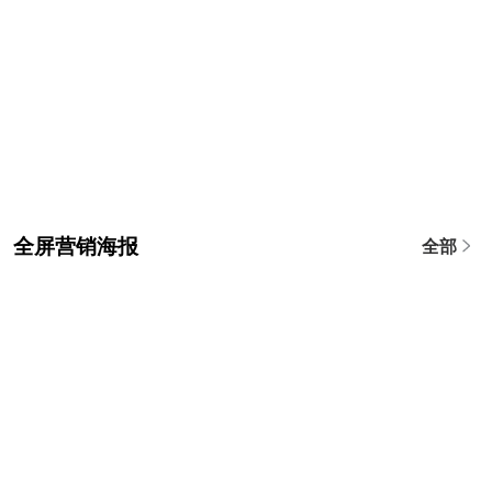
全屏营销海报
全部