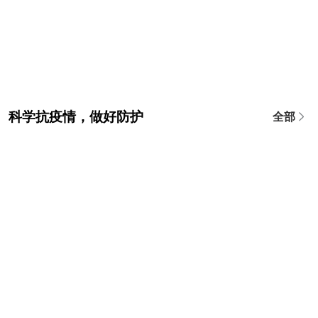
科学抗疫情，做好防护
全部