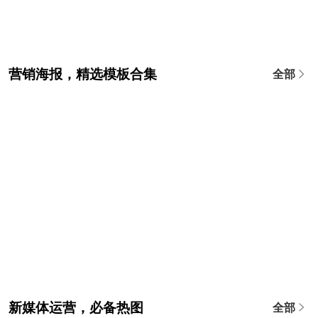
营销海报，精选模板合集
全部
新媒体运营，必备热图
全部