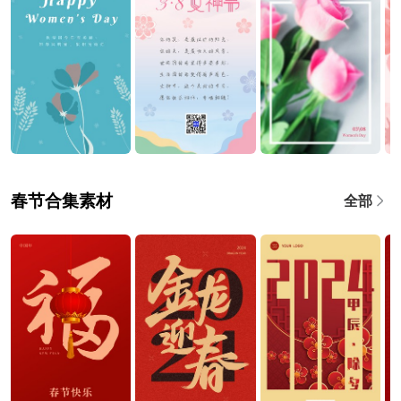
春节合集素材
全部