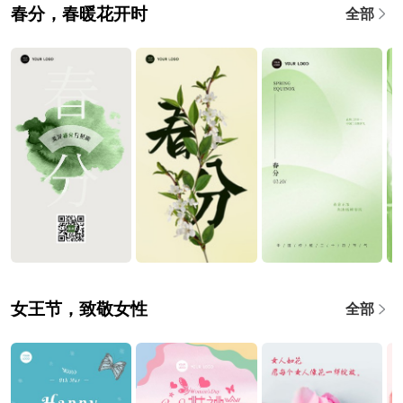
春分，春暖花开时
全部
女王节，致敬女性
全部