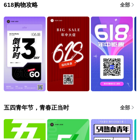
618购物攻略
全部
五四青年节，青春正当时
全部