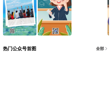
热门公众号首图
全部