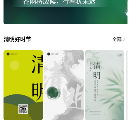
清明好时节
全部