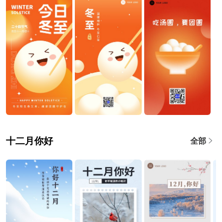
十二月你好
全部