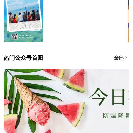
热门公众号首图
全部