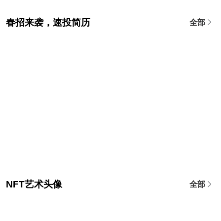
春招来袭，速投简历
全部
NFT艺术头像
全部