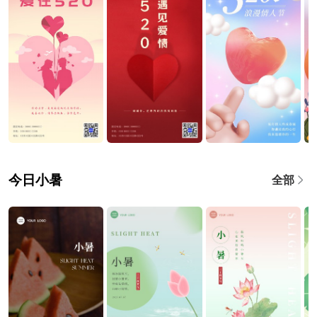
今日小暑
全部