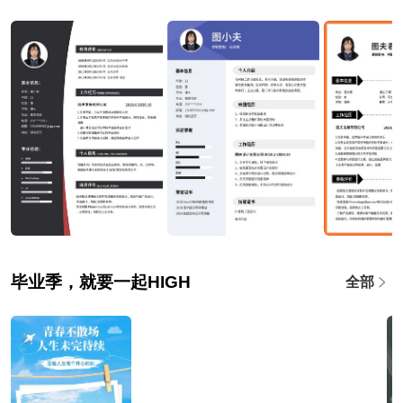
毕业季，就要一起HIGH
全部