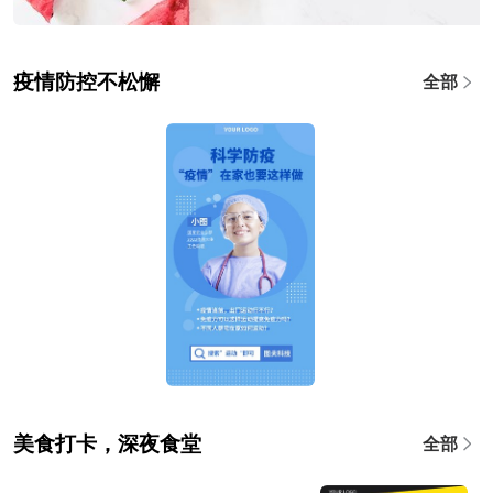
疫情防控不松懈
全部
美食打卡，深夜食堂
全部