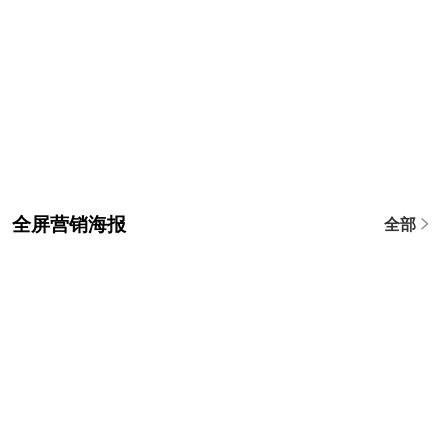
全屏营销海报
全部