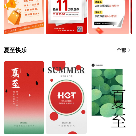
夏至快乐
全部