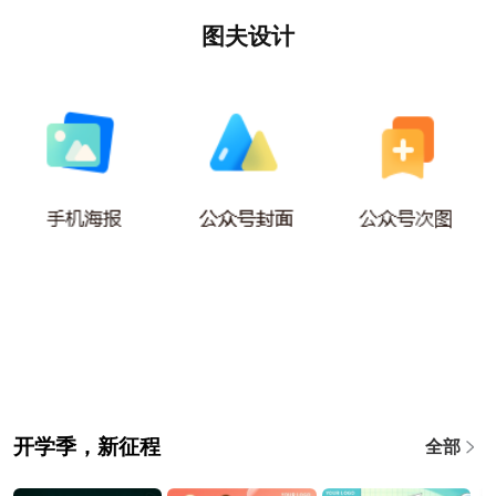
图夫设计
开学季，新征程
全部