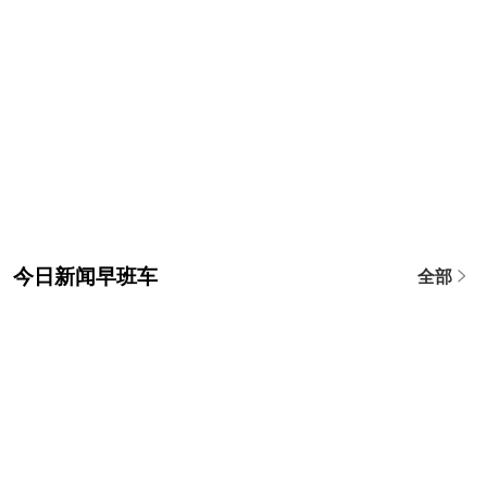
今日新闻早班车
全部