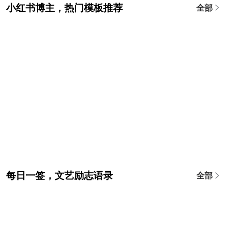
小红书博主，热门模板推荐
全部
每日一签，文艺励志语录
全部