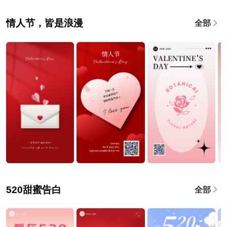
情人节，皆是浪漫
全部
520甜蜜告白
全部