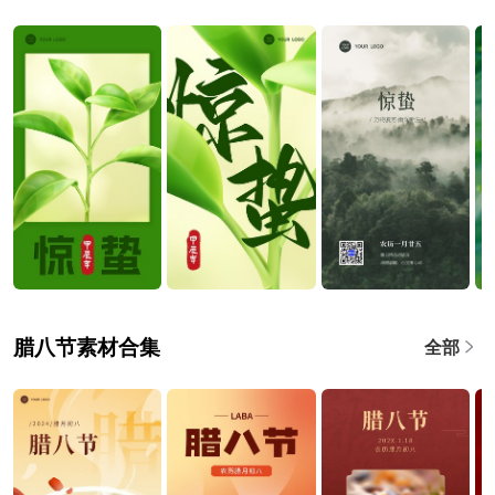
腊八节素材合集
全部