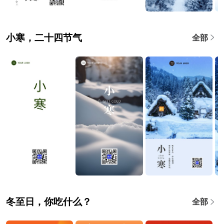
小寒，二十四节气
全部
冬至日，你吃什么？
全部