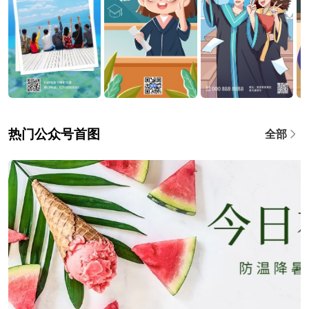
热门公众号首图
全部