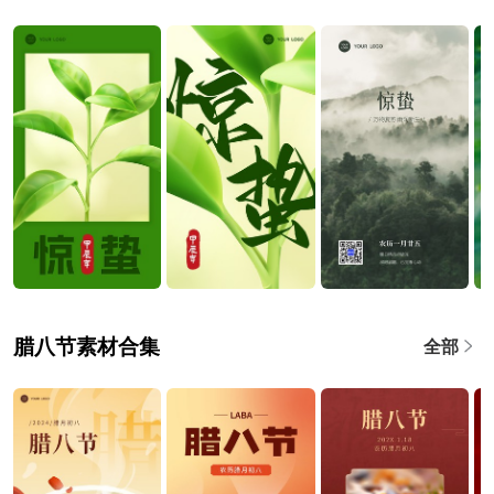
腊八节素材合集
全部