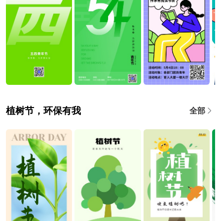
植树节，环保有我
全部