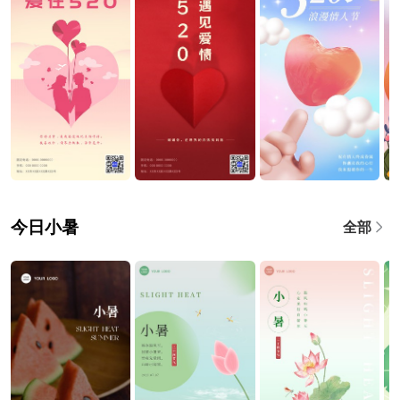
今日小暑
全部