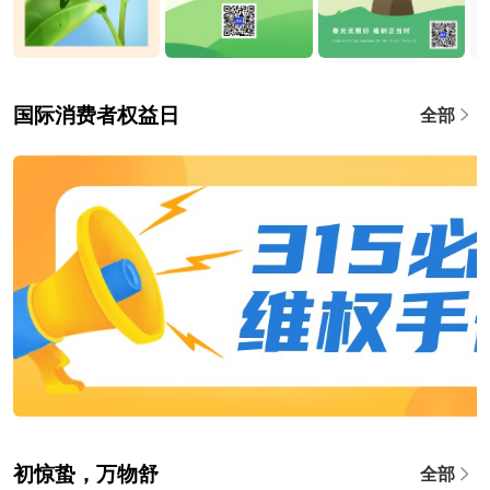
国际消费者权益日
全部
初惊蛰，万物舒
全部