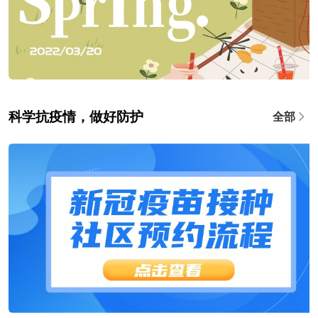
科学抗疫情，做好防护
全部