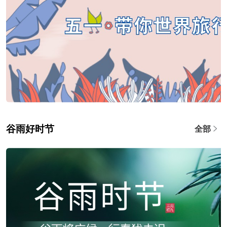
谷雨好时节
全部