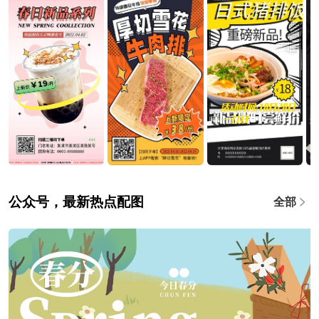
公众号，最新热点配图
全部