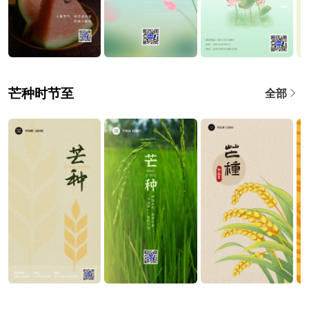
芒种时节至
全部