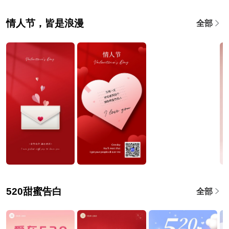
情人节，皆是浪漫
全部
520甜蜜告白
全部