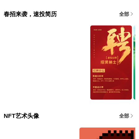
春招来袭，速投简历
全部
NFT艺术头像
全部