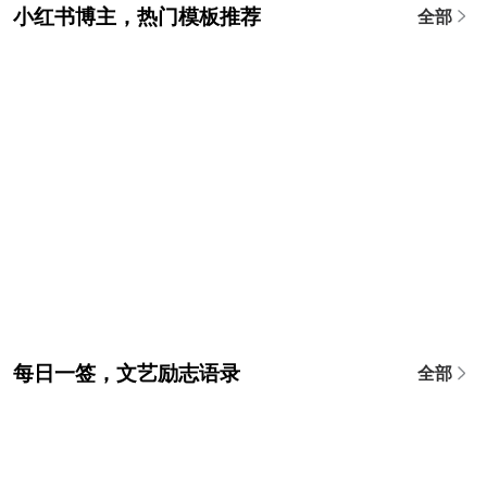
小红书博主，热门模板推荐
全部
每日一签，文艺励志语录
全部