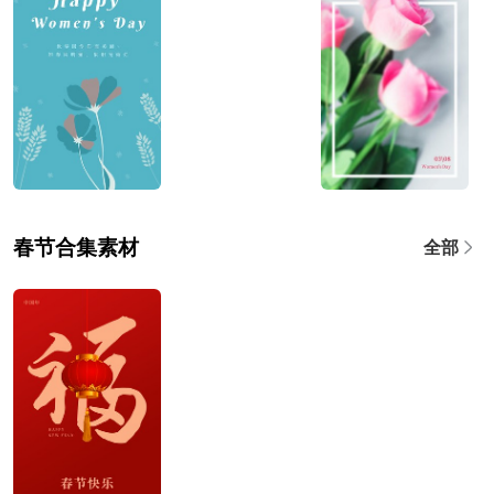
春节合集素材
全部