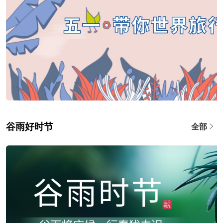
谷雨好时节
全部