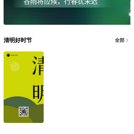
清明好时节
全部