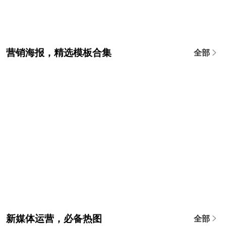
营销海报，精选模板合集
全部
新媒体运营，必备热图
全部