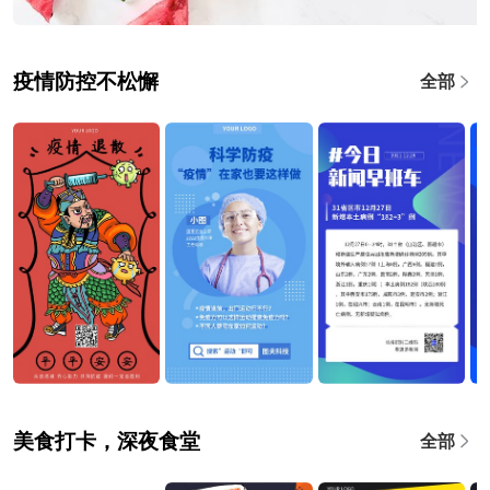
疫情防控不松懈
全部
美食打卡，深夜食堂
全部