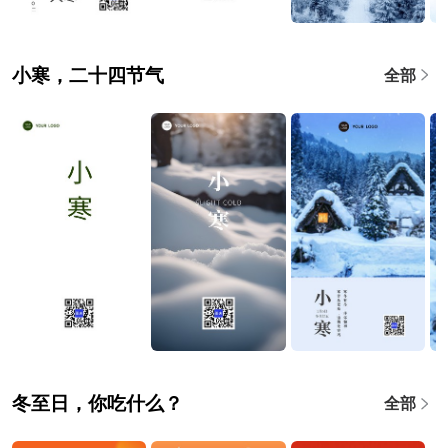
小寒，二十四节气
全部
冬至日，你吃什么？
全部