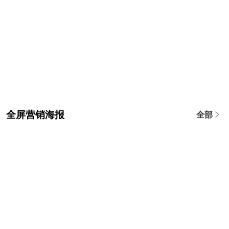
全屏营销海报
全部