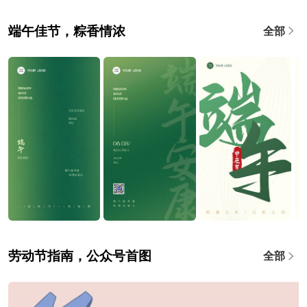
端午佳节，粽香情浓
全部
劳动节指南，公众号首图
全部