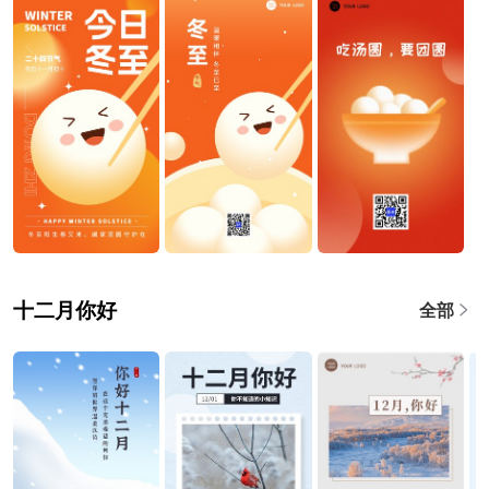
十二月你好
全部