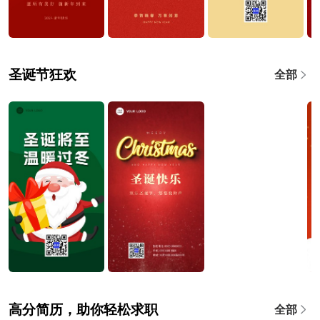
圣诞节狂欢
全部
高分简历，助你轻松求职
全部