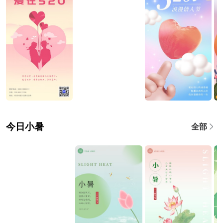
今日小暑
全部