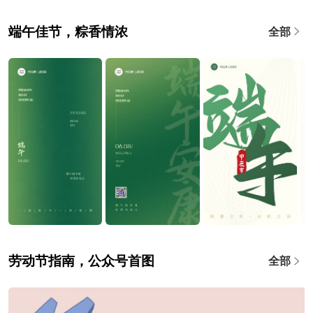
端午佳节，粽香情浓
全部
劳动节指南，公众号首图
全部