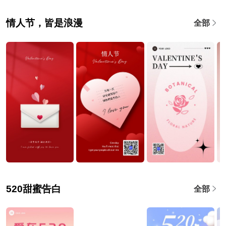
情人节，皆是浪漫
全部
520甜蜜告白
全部