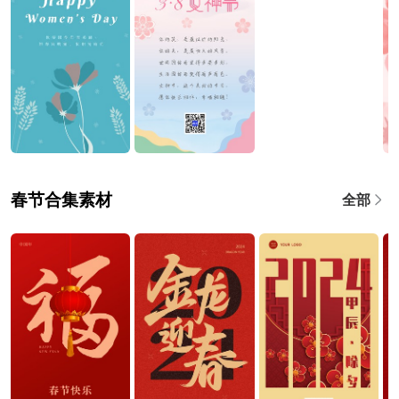
春节合集素材
全部