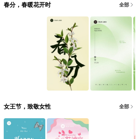
春分，春暖花开时
全部
女王节，致敬女性
全部