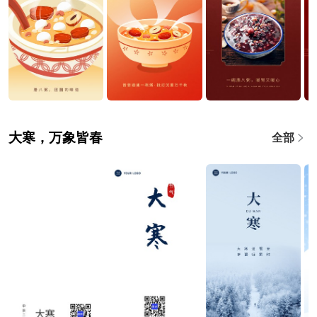
大寒，万象皆春
全部