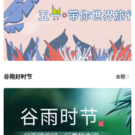
谷雨好时节
全部