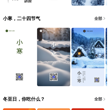
小寒，二十四节气
全部
冬至日，你吃什么？
全部