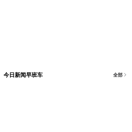
今日新闻早班车
全部