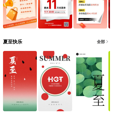
夏至快乐
全部