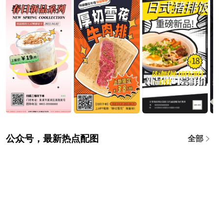
公众号，最新热点配图
全部