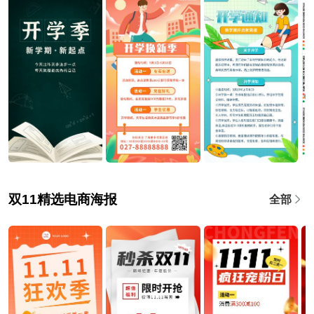
双11精选电商海报
全部