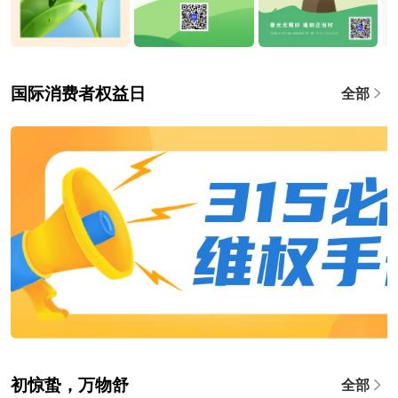
国际消费者权益日
全部
初惊蛰，万物舒
全部