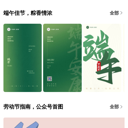
端午佳节，粽香情浓
全部
劳动节指南，公众号首图
全部