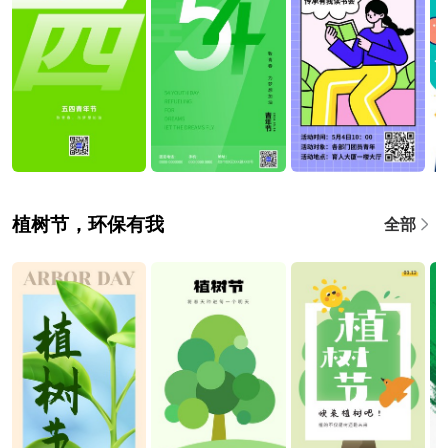
植树节，环保有我
全部