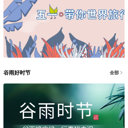
谷雨好时节
全部