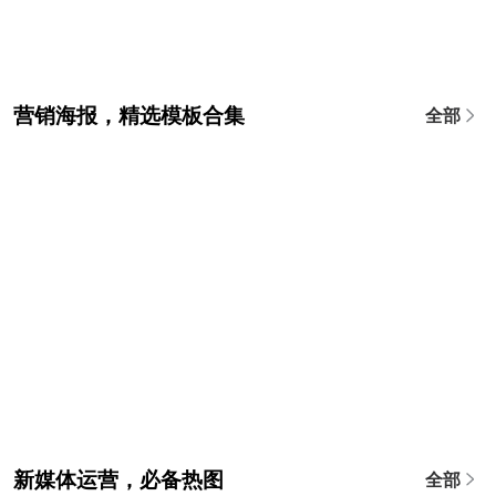
营销海报，精选模板合集
全部
新媒体运营，必备热图
全部