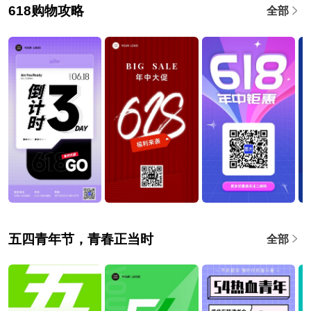
618购物攻略
全部
五四青年节，青春正当时
全部