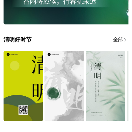
清明好时节
全部