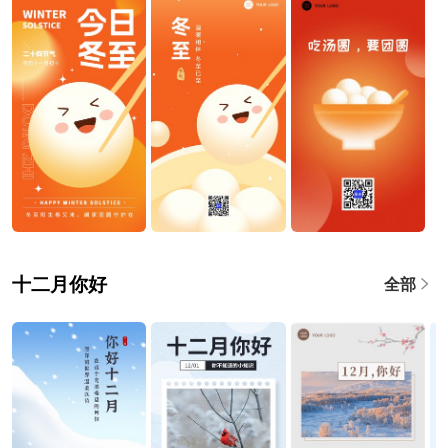
十二月你好
全部