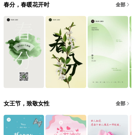
春分，春暖花开时
全部
女王节，致敬女性
全部