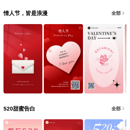
情人节，皆是浪漫
全部
520甜蜜告白
全部