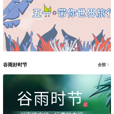
谷雨好时节
全部