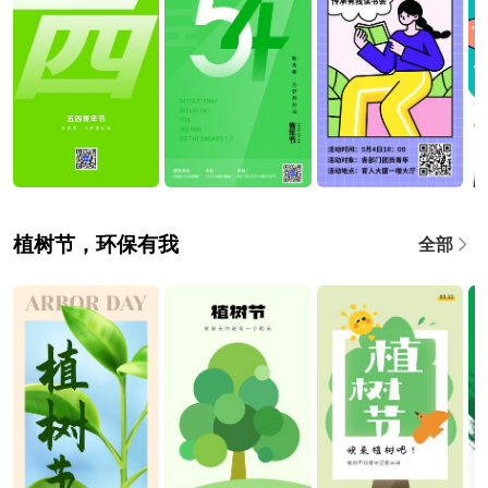
植树节，环保有我
全部