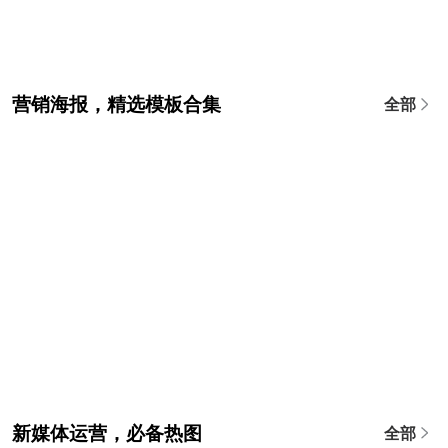
营销海报，精选模板合集
全部
新媒体运营，必备热图
全部