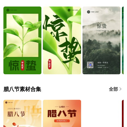
腊八节素材合集
全部