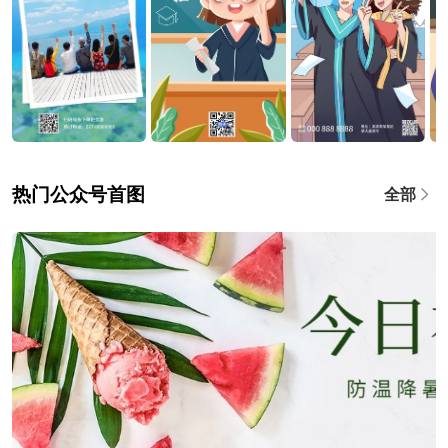
热门公众号首图
全部