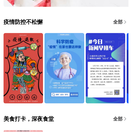
疫情防控不松懈
全部
美食打卡，深夜食堂
全部