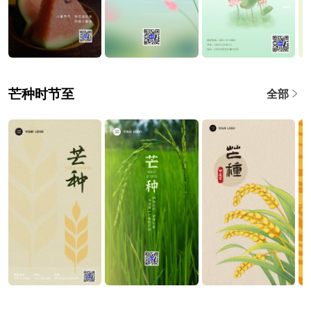
芒种时节至
全部