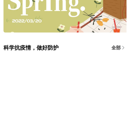
科学抗疫情，做好防护
全部