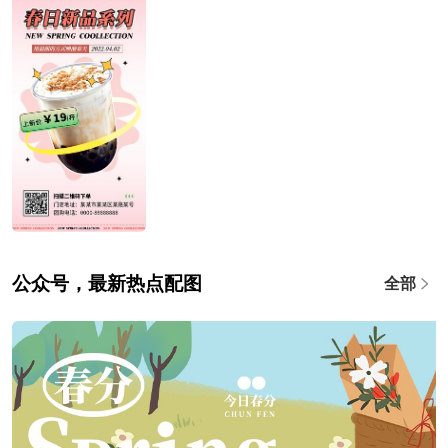
公众号，最新热点配图
全部