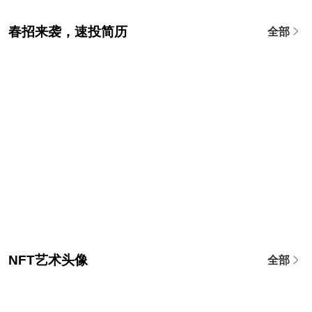
春招来袭，速投简历
全部
NFT艺术头像
全部