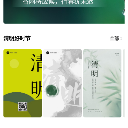
清明好时节
全部