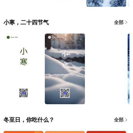
小寒，二十四节气
全部
冬至日，你吃什么？
全部