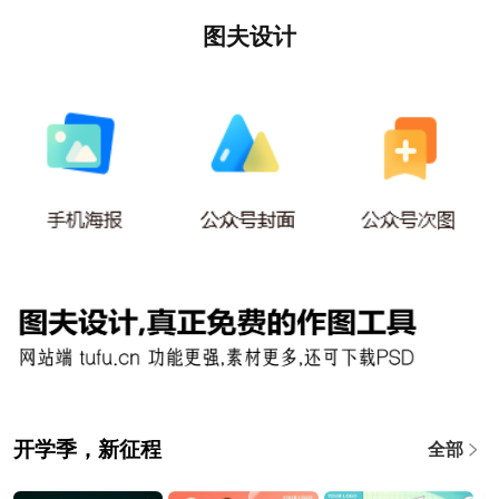
图夫设计
开学季，新征程
全部