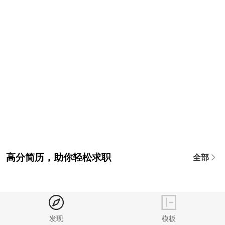
高分简历，助你轻松求职
全部
发现
模板