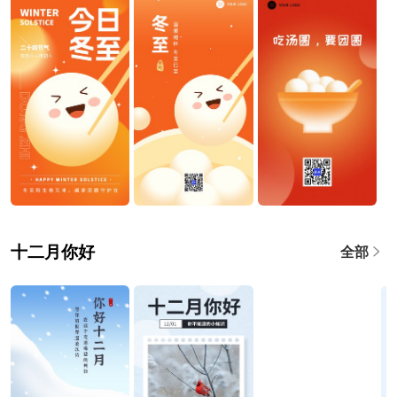
十二月你好
全部