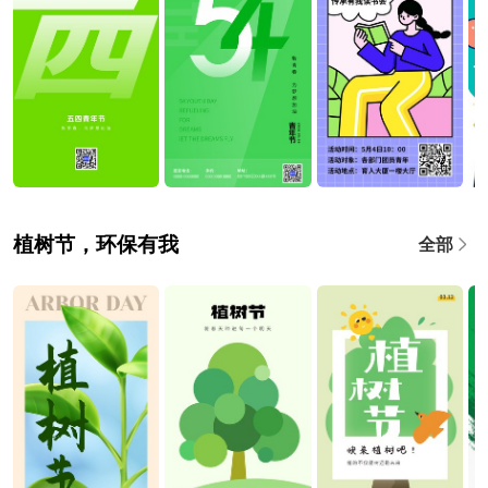
植树节，环保有我
全部