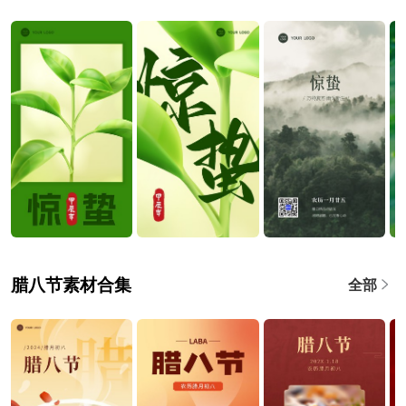
腊八节素材合集
全部