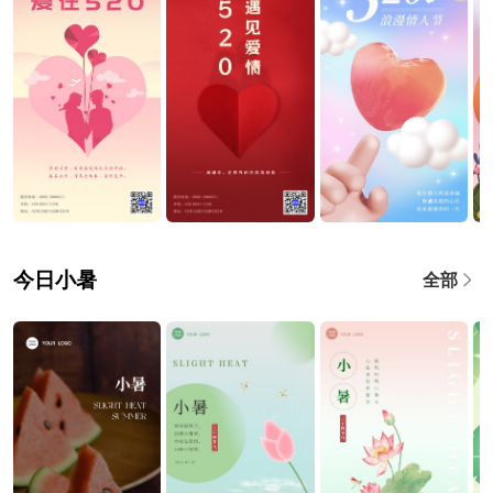
今日小暑
全部