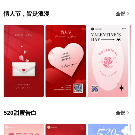
情人节，皆是浪漫
全部
520甜蜜告白
全部