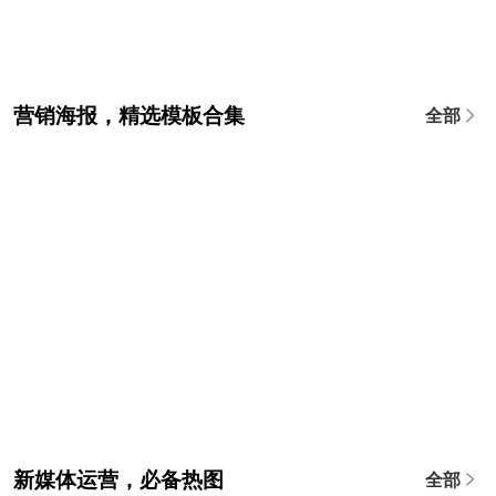
营销海报，精选模板合集
全部
新媒体运营，必备热图
全部