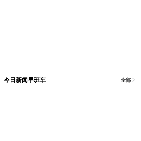
今日新闻早班车
全部