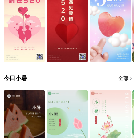
今日小暑
全部