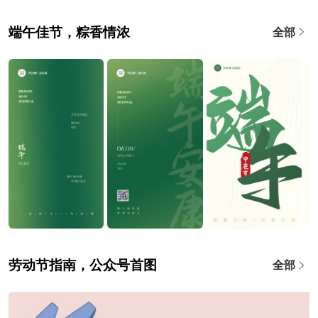
端午佳节，粽香情浓
全部
劳动节指南，公众号首图
全部