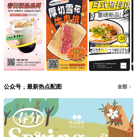
公众号，最新热点配图
全部