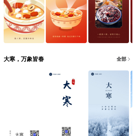
大寒，万象皆春
全部