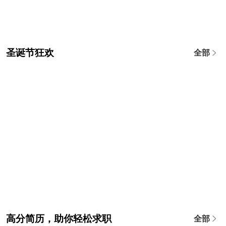
圣诞节狂欢
全部
高分简历，助你轻松求职
全部