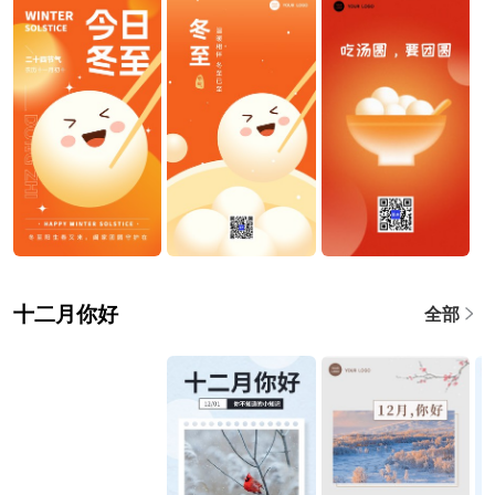
十二月你好
全部