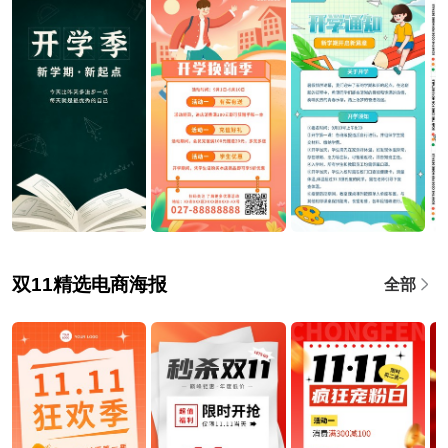
双11精选电商海报
全部