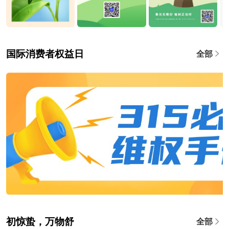
国际消费者权益日
全部
初惊蛰，万物舒
全部