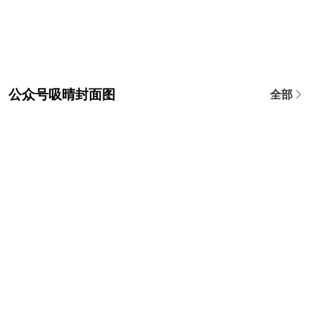
公众号吸晴封面图
全部