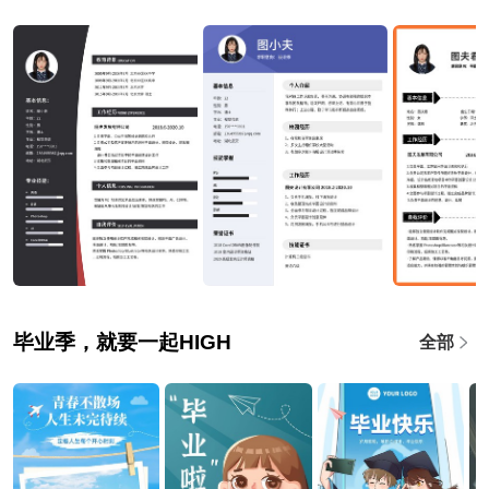
毕业季，就要一起HIGH
全部