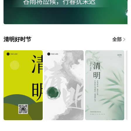
清明好时节
全部