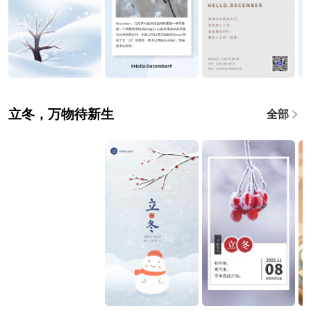
立冬，万物待新生
全部