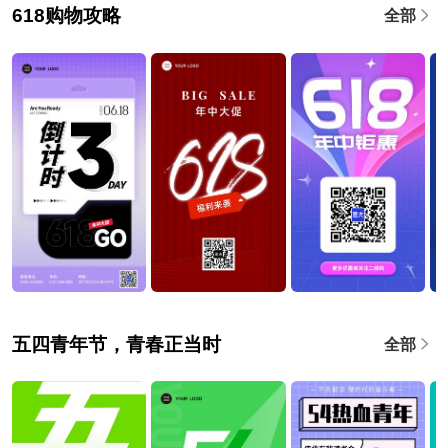
618购物攻略
全部
五四青年节，青春正当时
全部