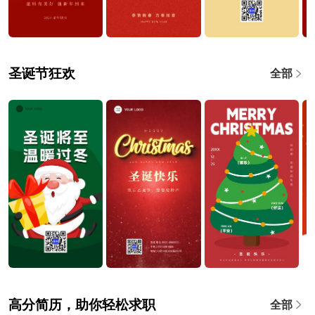
圣诞节狂欢
全部
高分简历，助你轻松求职
全部