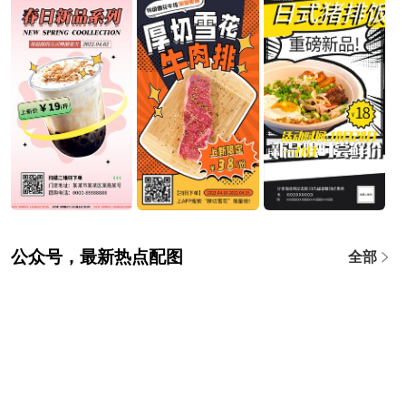
公众号，最新热点配图
全部