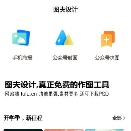
图夫设计
开学季，新征程
全部