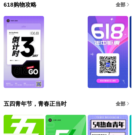
618购物攻略
全部
五四青年节，青春正当时
全部