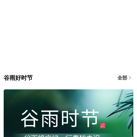
谷雨好时节
全部