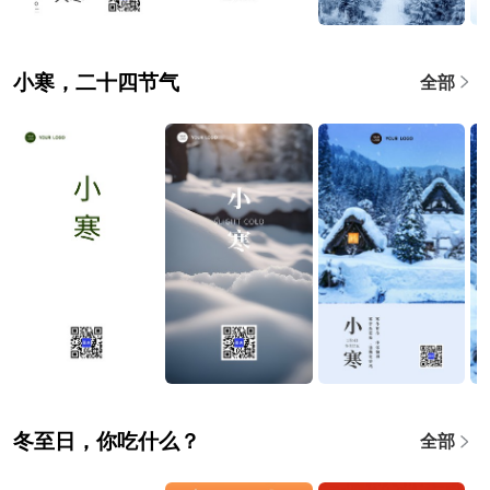
小寒，二十四节气
全部
冬至日，你吃什么？
全部