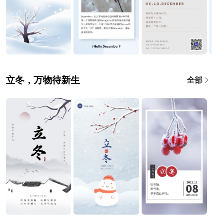
立冬，万物待新生
全部