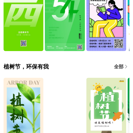
植树节，环保有我
全部