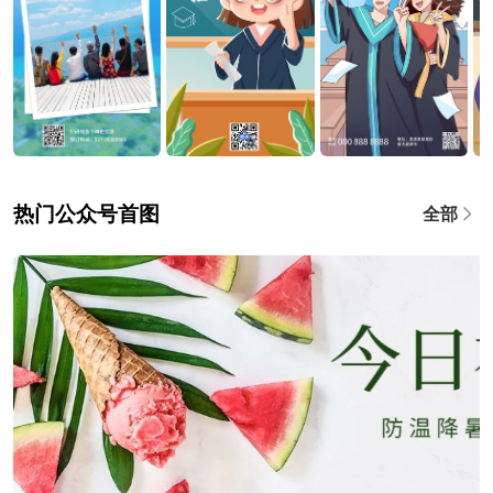
热门公众号首图
全部