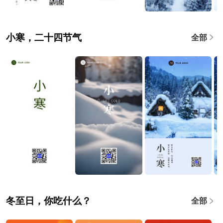
小寒，二十四节气
全部
冬至日，你吃什么？
全部