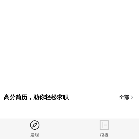
高分简历，助你轻松求职
全部
发现
模板