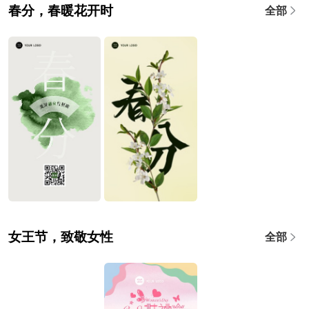
春分，春暖花开时
全部
女王节，致敬女性
全部