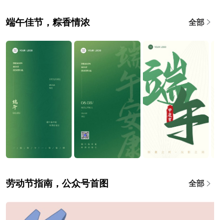
端午佳节，粽香情浓
全部
劳动节指南，公众号首图
全部