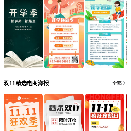
双11精选电商海报
全部