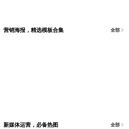
营销海报，精选模板合集
全部
新媒体运营，必备热图
全部