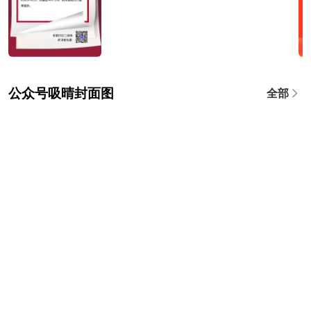
公众号吸晴封面图
全部