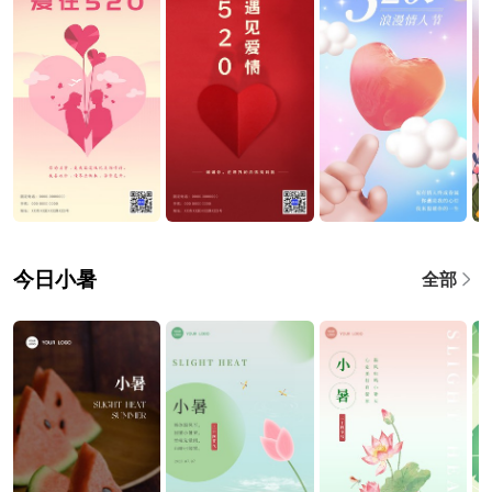
今日小暑
全部