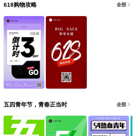
618购物攻略
全部
五四青年节，青春正当时
全部