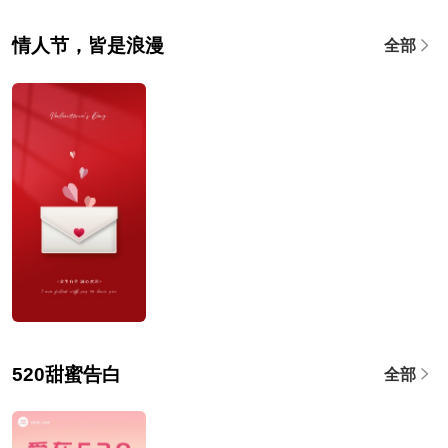
情人节，皆是浪漫
全部
520甜蜜告白
全部