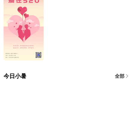
今日小暑
全部