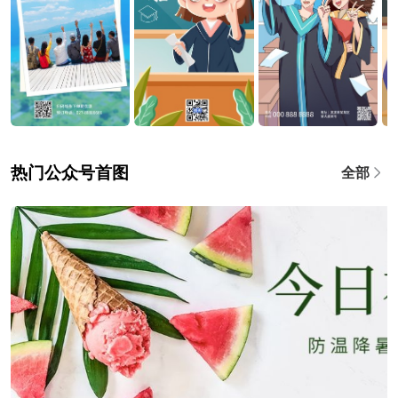
热门公众号首图
全部