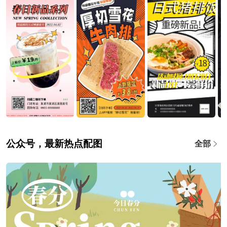
公众号，最新热点配图
全部