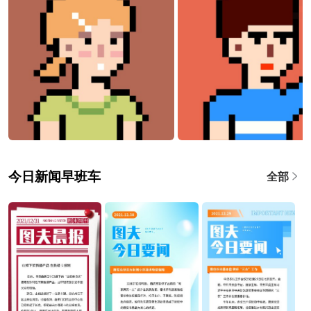
今日新闻早班车
全部