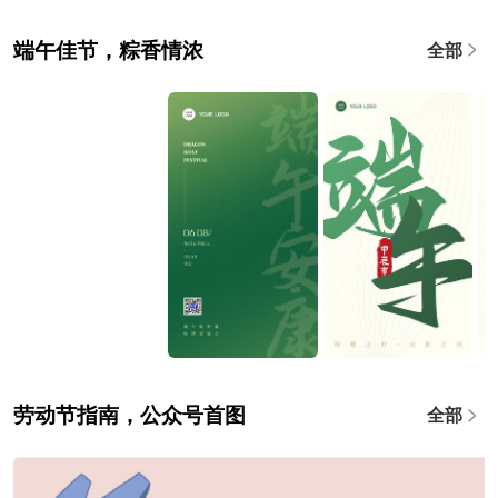
端午佳节，粽香情浓
全部
劳动节指南，公众号首图
全部