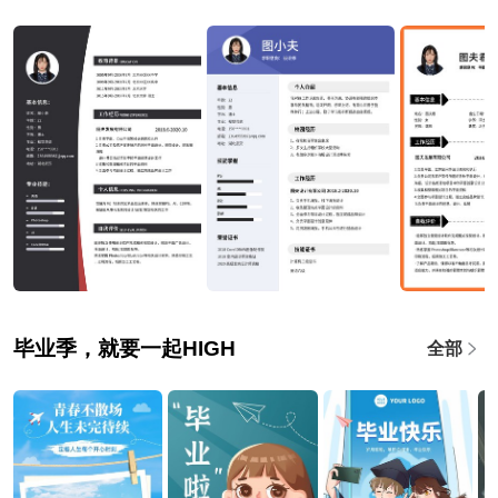
毕业季，就要一起HIGH
全部