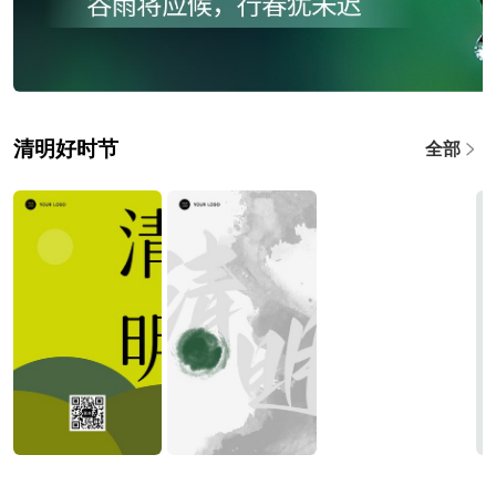
清明好时节
全部