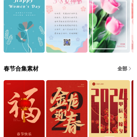
春节合集素材
全部