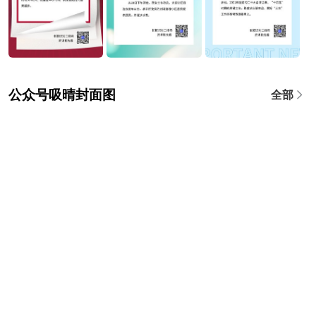
公众号吸晴封面图
全部