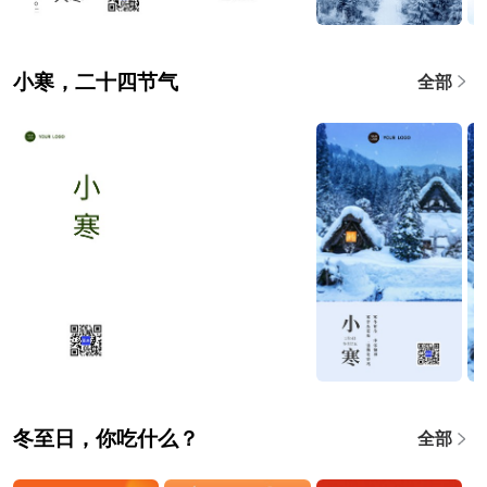
小寒，二十四节气
全部
冬至日，你吃什么？
全部