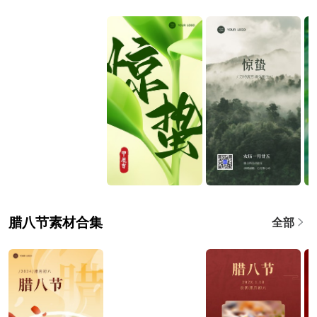
腊八节素材合集
全部