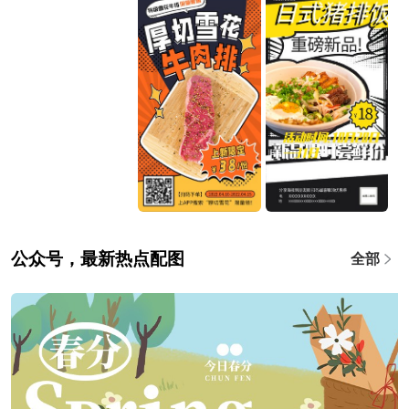
公众号，最新热点配图
全部