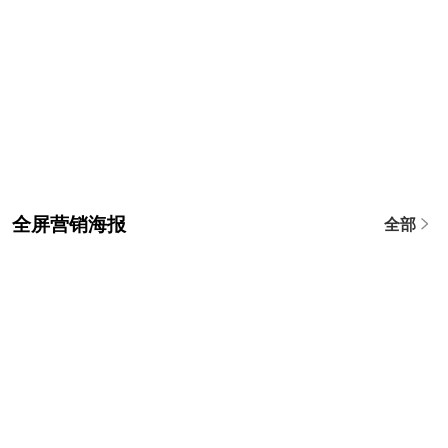
全屏营销海报
全部