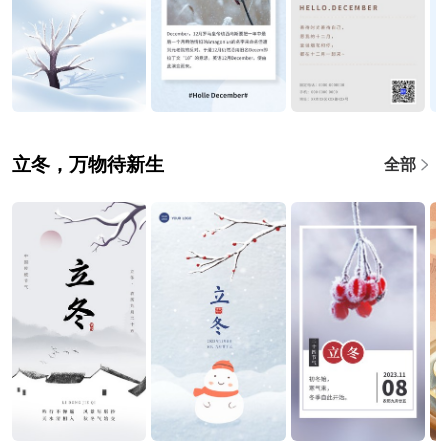
立冬，万物待新生
全部