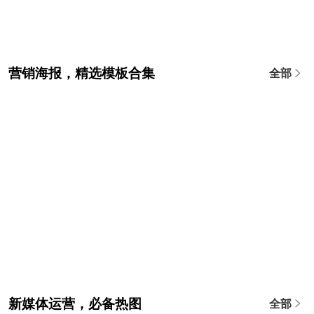
营销海报，精选模板合集
全部
新媒体运营，必备热图
全部