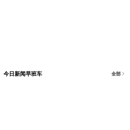
今日新闻早班车
全部