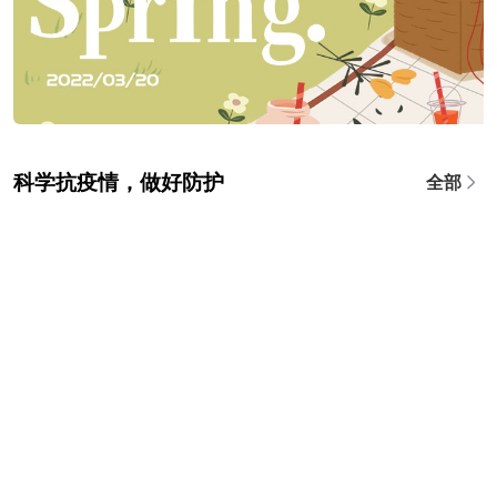
科学抗疫情，做好防护
全部