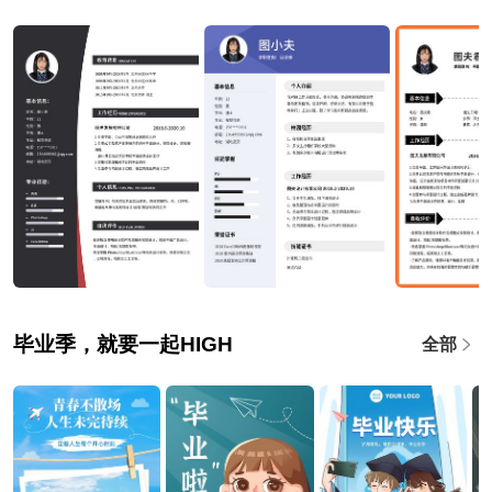
毕业季，就要一起HIGH
全部