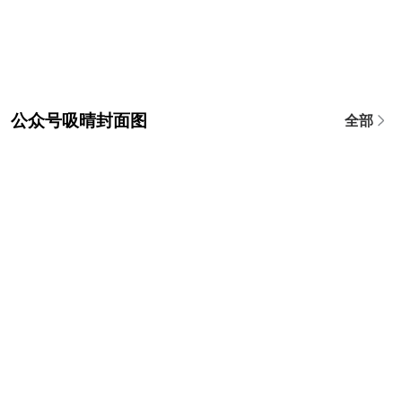
公众号吸晴封面图
全部