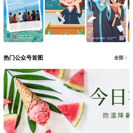
热门公众号首图
全部