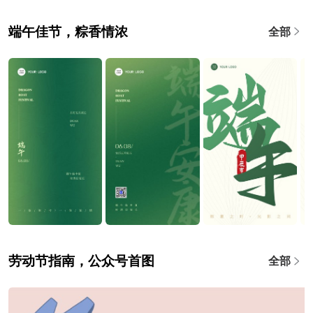
端午佳节，粽香情浓
全部
劳动节指南，公众号首图
全部