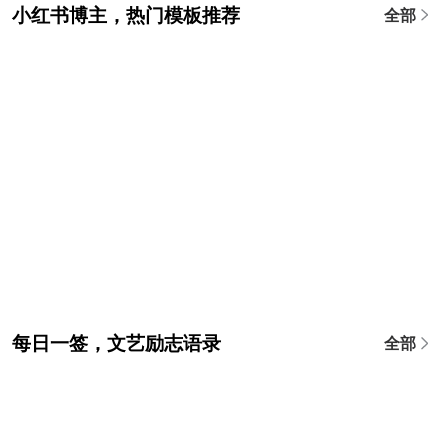
小红书博主，热门模板推荐
全部
每日一签，文艺励志语录
全部