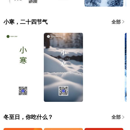
小寒，二十四节气
全部
冬至日，你吃什么？
全部