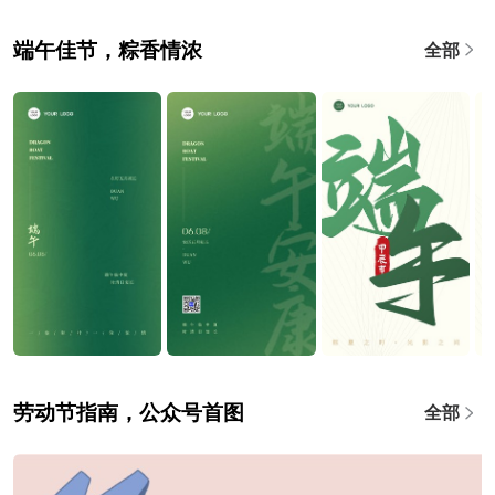
端午佳节，粽香情浓
全部
劳动节指南，公众号首图
全部