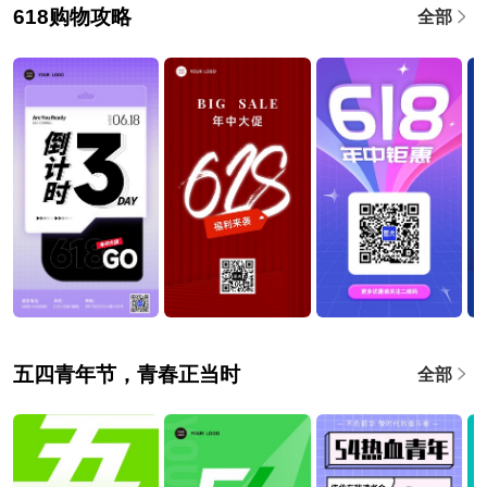
618购物攻略
全部
五四青年节，青春正当时
全部