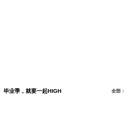
毕业季，就要一起HIGH
全部