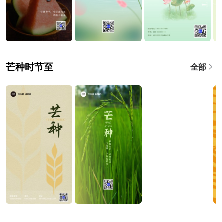
芒种时节至
全部