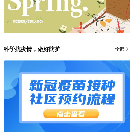
科学抗疫情，做好防护
全部