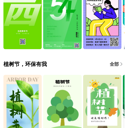
植树节，环保有我
全部