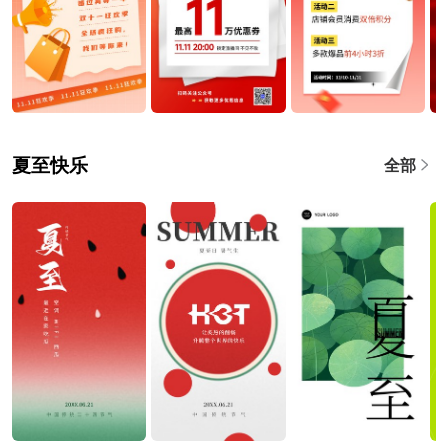
夏至快乐
全部