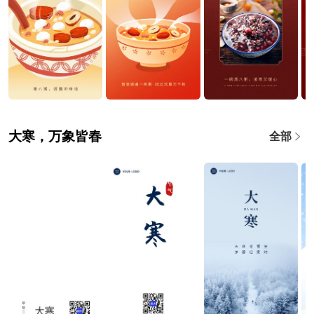
大寒，万象皆春
全部