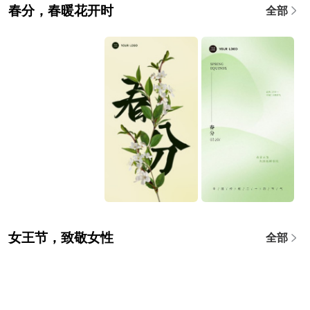
春分，春暖花开时
全部
女王节，致敬女性
全部