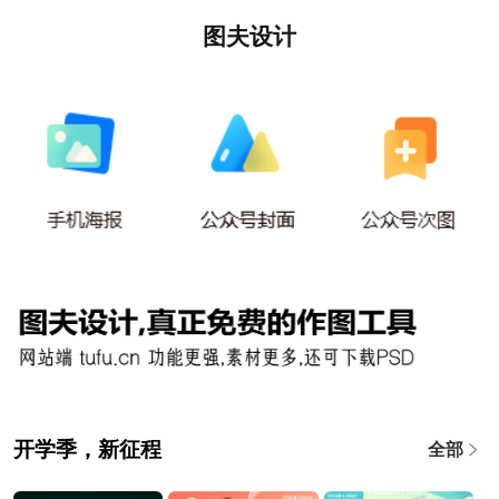
图夫设计
开学季，新征程
全部