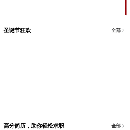
圣诞节狂欢
全部
高分简历，助你轻松求职
全部