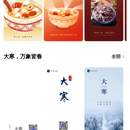
大寒，万象皆春
全部