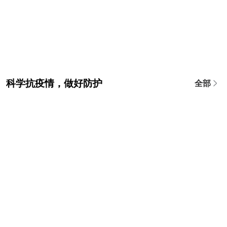
科学抗疫情，做好防护
全部