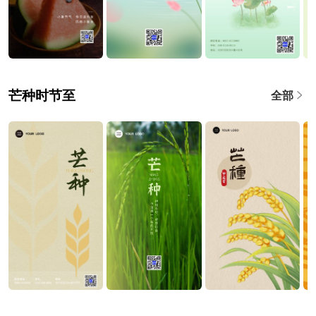
芒种时节至
全部