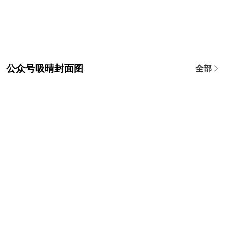
公众号吸晴封面图
全部