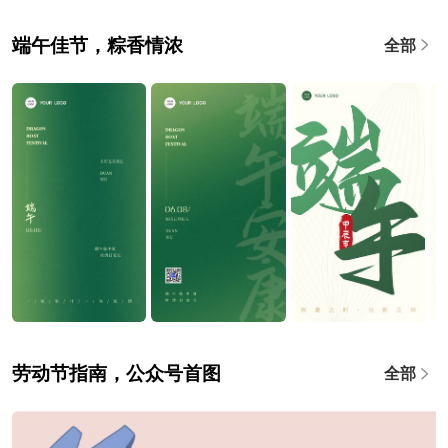
端午佳节，粽香情浓
全部
劳动节指南，公众号首图
全部