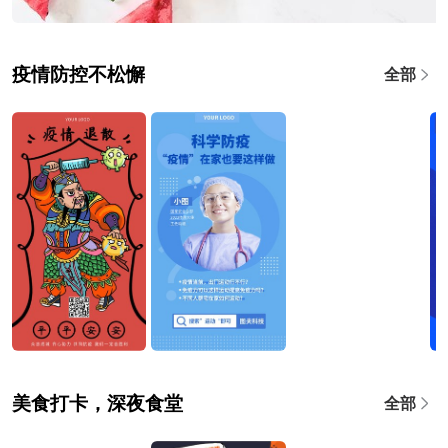
疫情防控不松懈
全部
美食打卡，深夜食堂
全部