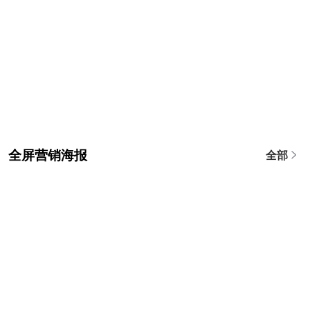
全屏营销海报
全部