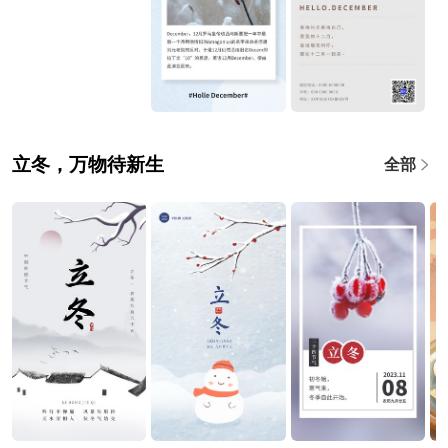
立冬，万物待新生
全部