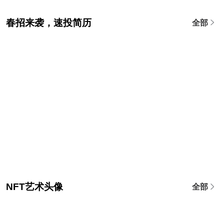
春招来袭，速投简历
全部
NFT艺术头像
全部