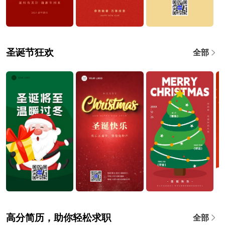
圣诞节狂欢
全部
高分简历，助你轻松求职
全部