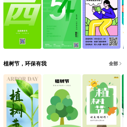
植树节，环保有我
全部