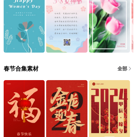
春节合集素材
全部