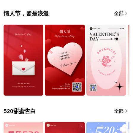
情人节，皆是浪漫
全部
520甜蜜告白
全部