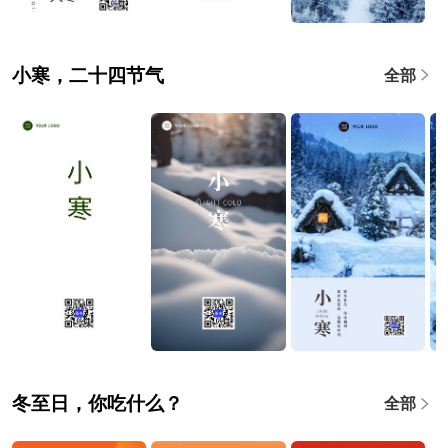
小寒，二十四节气
全部
冬至日，你吃什么？
全部