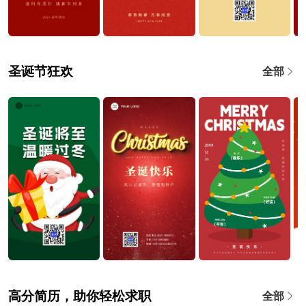
圣诞节狂欢
全部
高分简历，助你轻松求职
全部