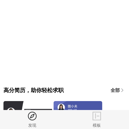
高分简历，助你轻松求职
全部
发现
模板