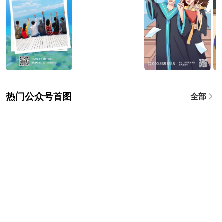
热门公众号首图
全部