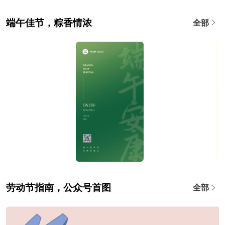
端午佳节，粽香情浓
全部
劳动节指南，公众号首图
全部