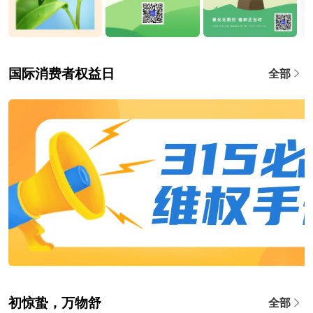
国际消费者权益日
全部
初惊蛰，万物舒
全部