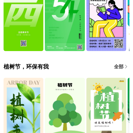
植树节，环保有我
全部