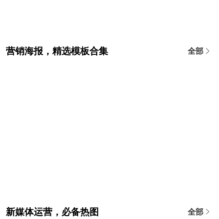
营销海报，精选模板合集
全部
新媒体运营，必备热图
全部