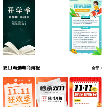
双11精选电商海报
全部