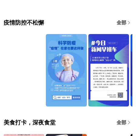
疫情防控不松懈
全部
美食打卡，深夜食堂
全部