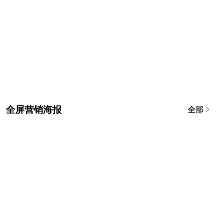
全屏营销海报
全部