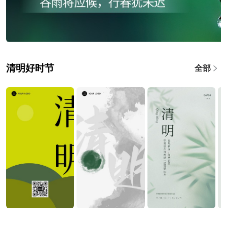
清明好时节
全部