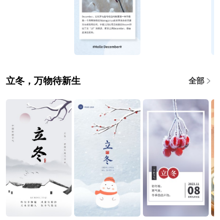
立冬，万物待新生
全部