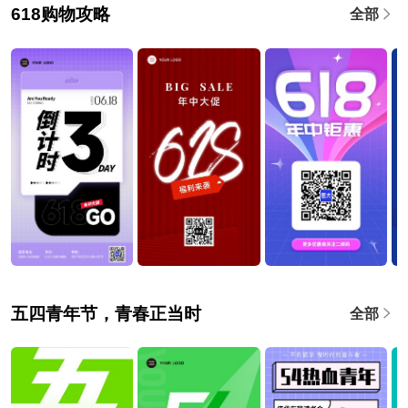
618购物攻略
全部
五四青年节，青春正当时
全部