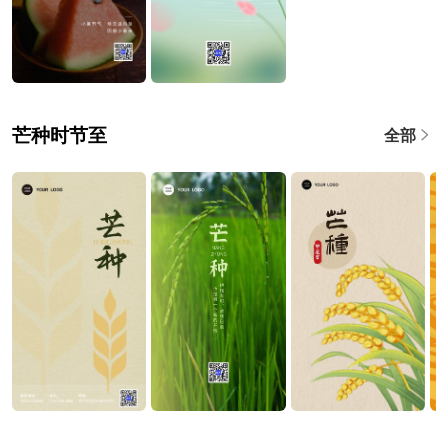
芒种时节至
全部