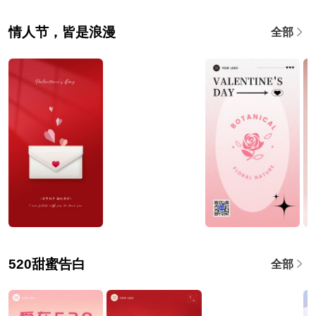
情人节，皆是浪漫
全部
520甜蜜告白
全部