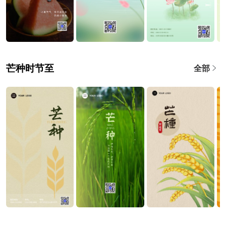
芒种时节至
全部