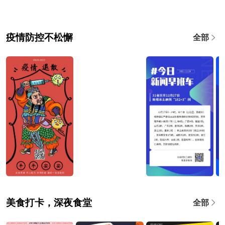
疫情防控不松懈
全部
美食打卡，深夜食堂
全部