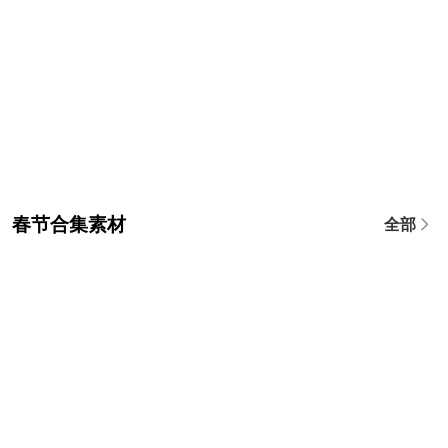
春节合集素材
全部