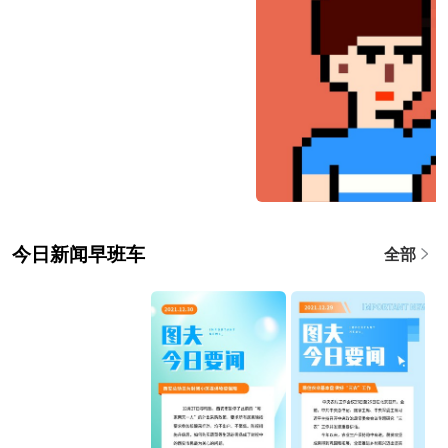
今日新闻早班车
全部