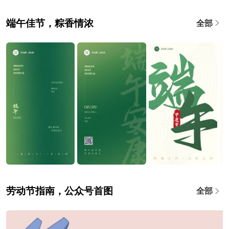
端午佳节，粽香情浓
全部
劳动节指南，公众号首图
全部