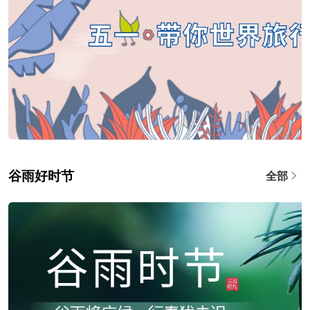
谷雨好时节
全部