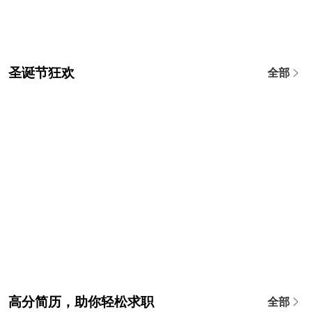
圣诞节狂欢
全部
高分简历，助你轻松求职
全部