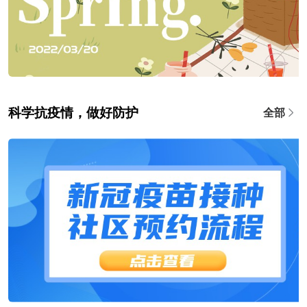
科学抗疫情，做好防护
全部