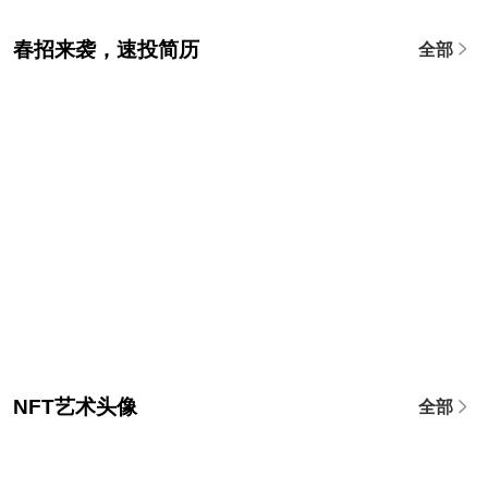
春招来袭，速投简历
全部
NFT艺术头像
全部