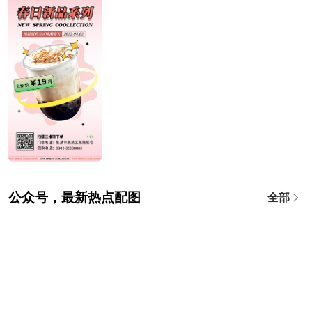
公众号，最新热点配图
全部