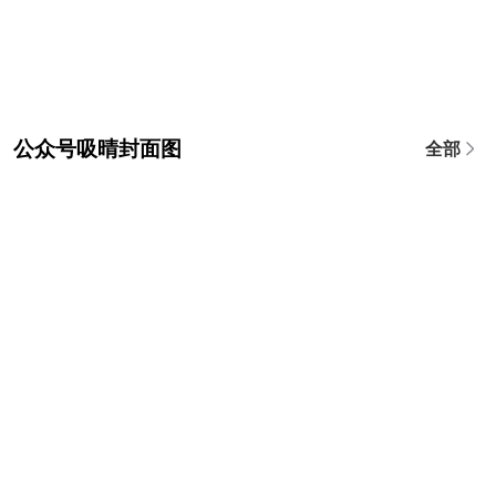
公众号吸晴封面图
全部