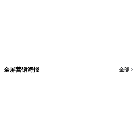
全屏营销海报
全部