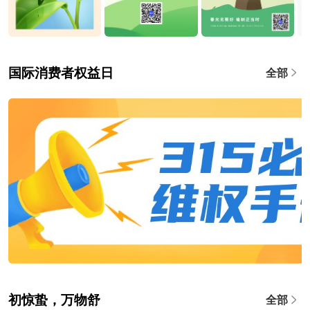
国际消费者权益日
全部
初惊蛰，万物舒
全部