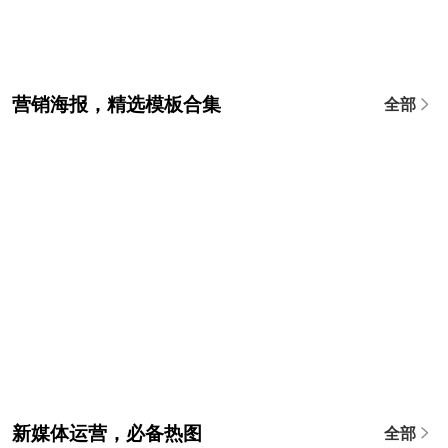
营销海报，精选模板合集
全部
新媒体运营，必备热图
全部