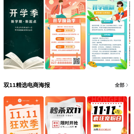
双11精选电商海报
全部