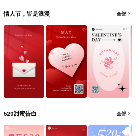
情人节，皆是浪漫
全部
520甜蜜告白
全部