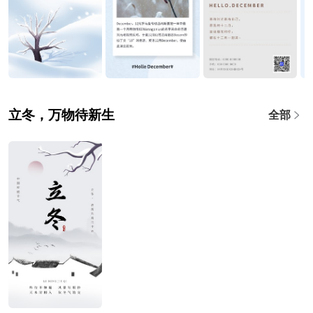
立冬，万物待新生
全部