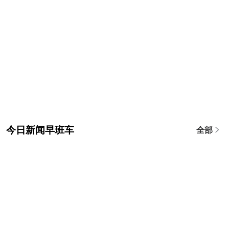
今日新闻早班车
全部