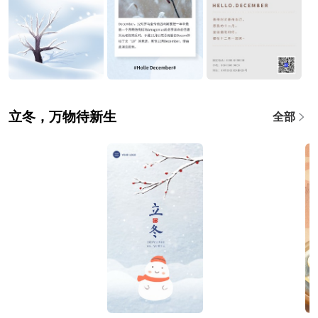
立冬，万物待新生
全部