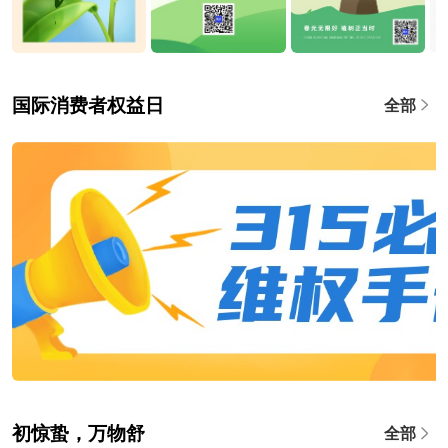
国际消费者权益日
全部
初惊蛰，万物舒
全部