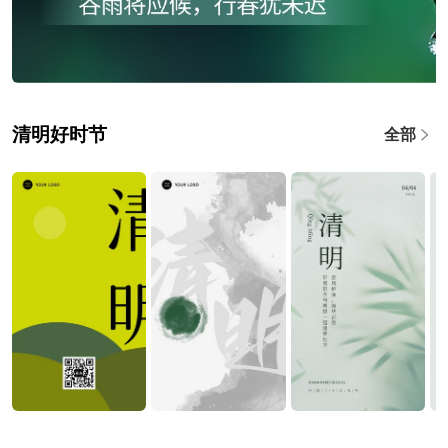
清明好时节
全部