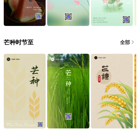
芒种时节至
全部