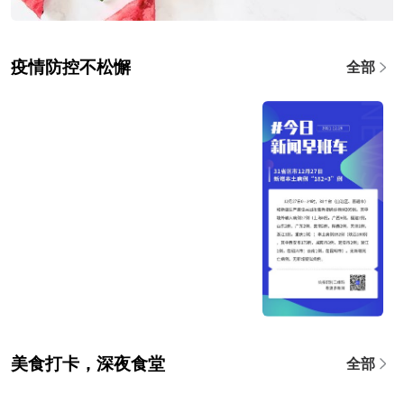
疫情防控不松懈
全部
美食打卡，深夜食堂
全部