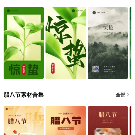
腊八节素材合集
全部