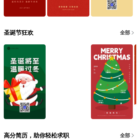
圣诞节狂欢
全部
高分简历，助你轻松求职
全部