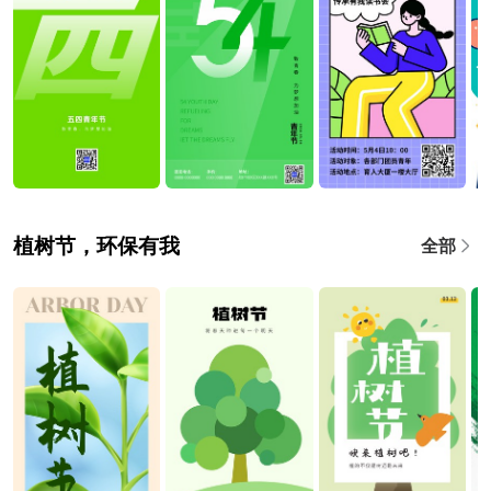
植树节，环保有我
全部