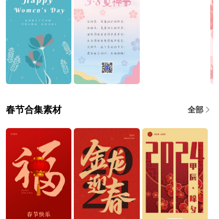
春节合集素材
全部