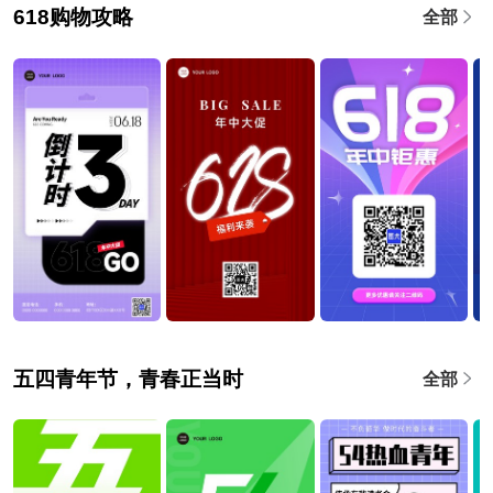
618购物攻略
全部
五四青年节，青春正当时
全部