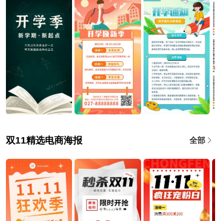
双11精选电商海报
全部