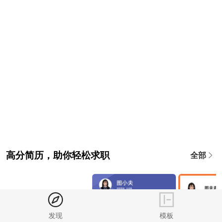
高分简历，助你轻松求职
全部
发现
模板