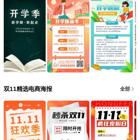
双11精选电商海报
全部