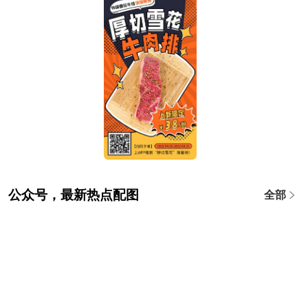
公众号，最新热点配图
全部