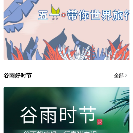
谷雨好时节
全部