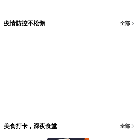
疫情防控不松懈
全部
美食打卡，深夜食堂
全部