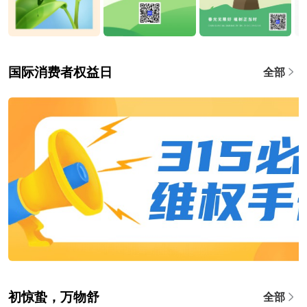
国际消费者权益日
全部
初惊蛰，万物舒
全部