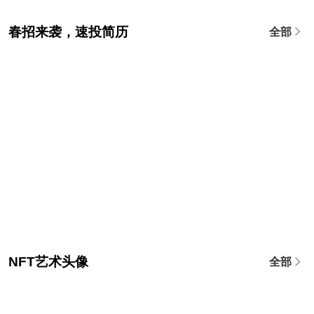
春招来袭，速投简历
全部
NFT艺术头像
全部