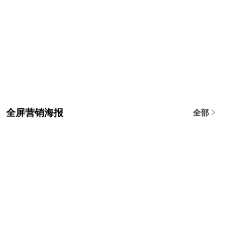
全屏营销海报
全部