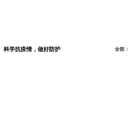
科学抗疫情，做好防护
全部