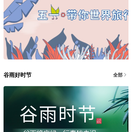
谷雨好时节
全部