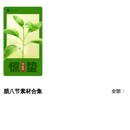
腊八节素材合集
全部