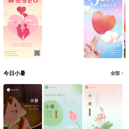
今日小暑
全部