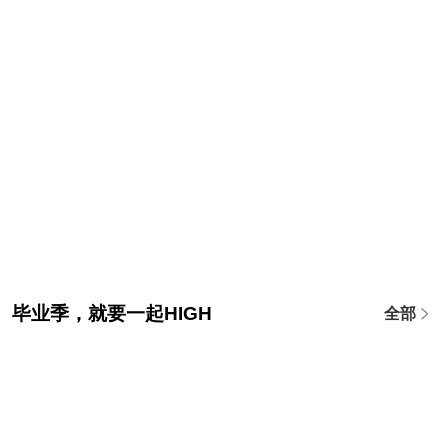
毕业季，就要一起HIGH
全部