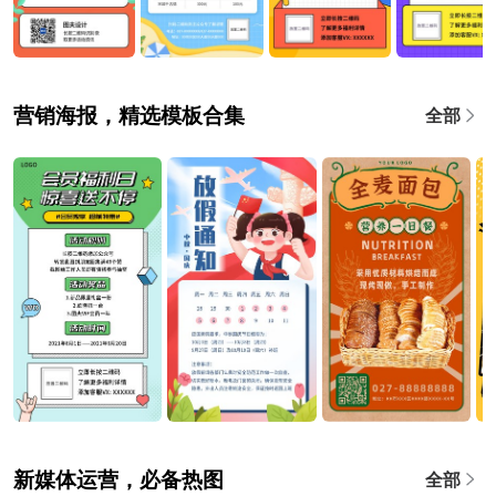
营销海报，精选模板合集
全部
新媒体运营，必备热图
全部