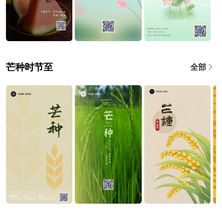
芒种时节至
全部