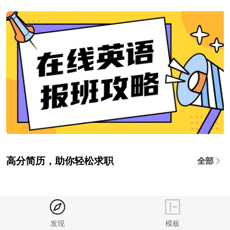
高分简历，助你轻松求职
全部
发现
模板