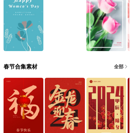
春节合集素材
全部