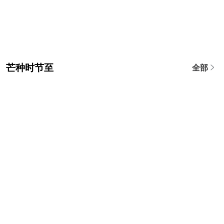
芒种时节至
全部