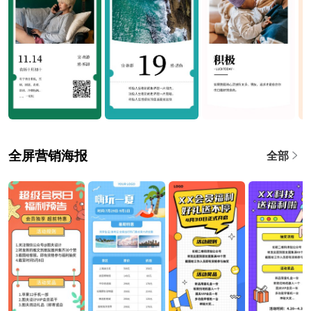
全屏营销海报
全部