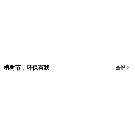
植树节，环保有我
全部