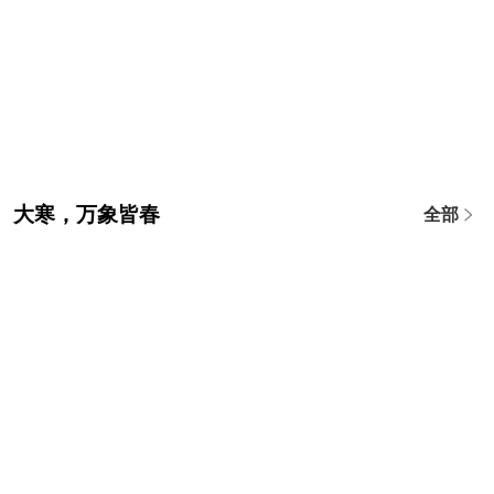
大寒，万象皆春
全部