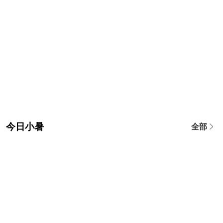
今日小暑
全部