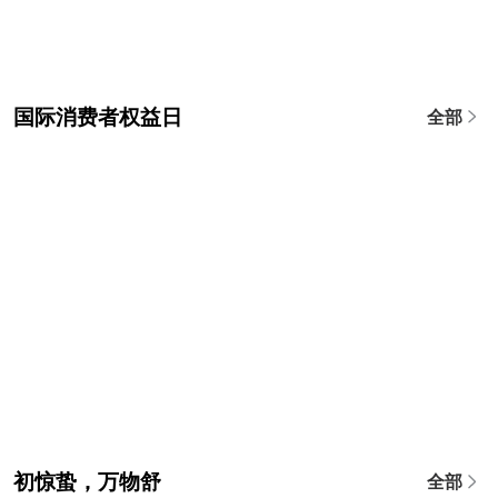
国际消费者权益日
全部
初惊蛰，万物舒
全部