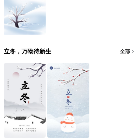
立冬，万物待新生
全部