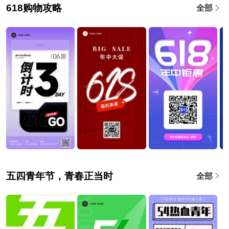
618购物攻略
全部
五四青年节，青春正当时
全部