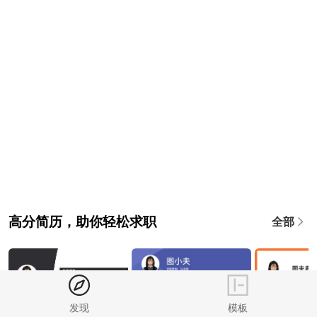
高分简历，助你轻松求职
全部
发现
模板