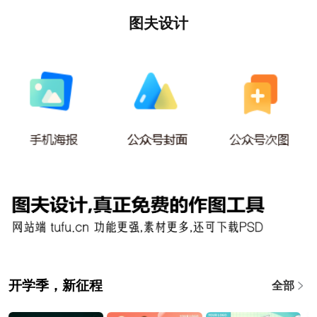
图夫设计
开学季，新征程
全部