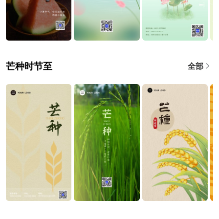
芒种时节至
全部