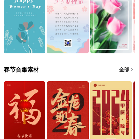
春节合集素材
全部