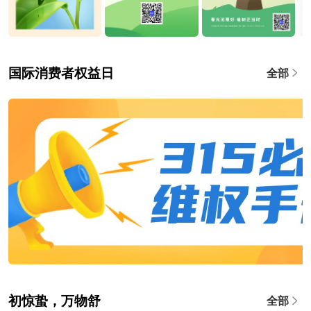
国际消费者权益日
全部
初惊蛰，万物舒
全部