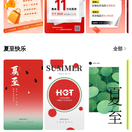
夏至快乐
全部