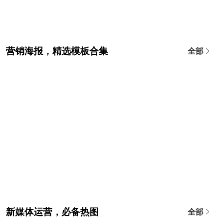
营销海报，精选模板合集
全部
新媒体运营，必备热图
全部