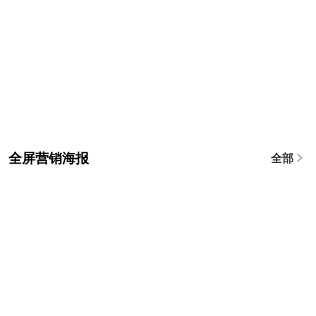
全屏营销海报
全部