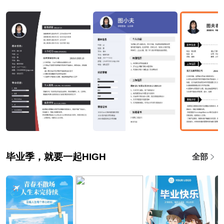
毕业季，就要一起HIGH
全部