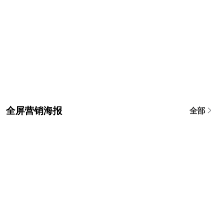
全屏营销海报
全部