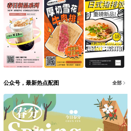
公众号，最新热点配图
全部