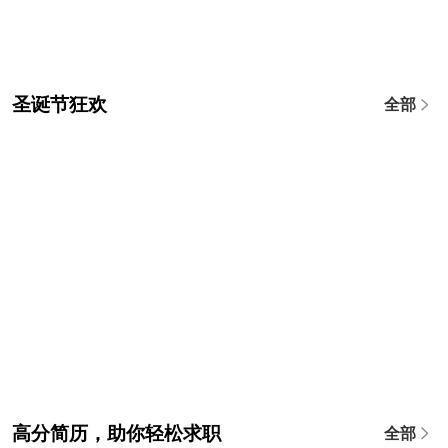
圣诞节狂欢
全部
高分简历，助你轻松求职
全部