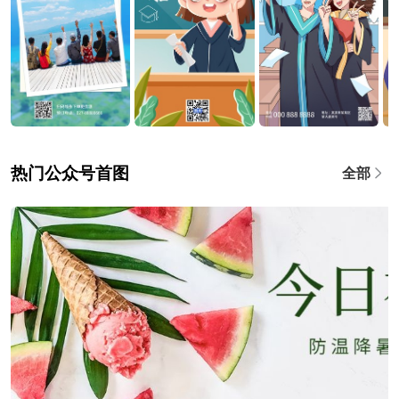
热门公众号首图
全部