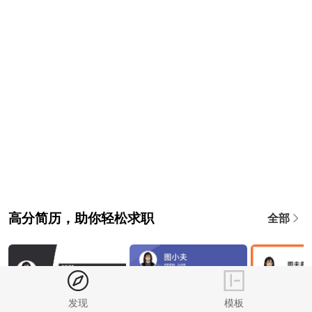
高分简历，助你轻松求职
全部
发现
模板