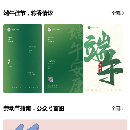
端午佳节，粽香情浓
全部
劳动节指南，公众号首图
全部