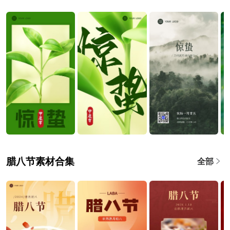
腊八节素材合集
全部