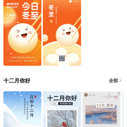
十二月你好
全部