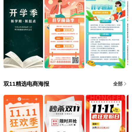
双11精选电商海报
全部