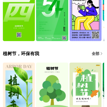
植树节，环保有我
全部