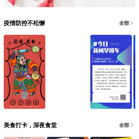
疫情防控不松懈
全部
美食打卡，深夜食堂
全部