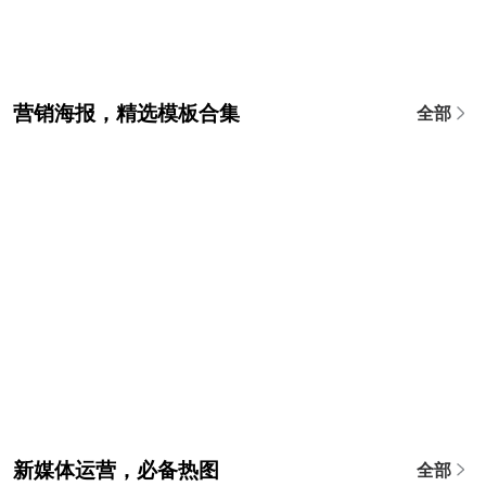
营销海报，精选模板合集
全部
新媒体运营，必备热图
全部