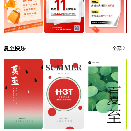
夏至快乐
全部