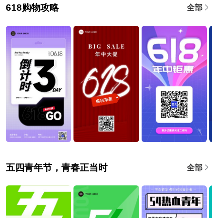
618购物攻略
全部
五四青年节，青春正当时
全部