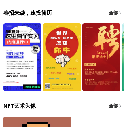
春招来袭，速投简历
全部
NFT艺术头像
全部