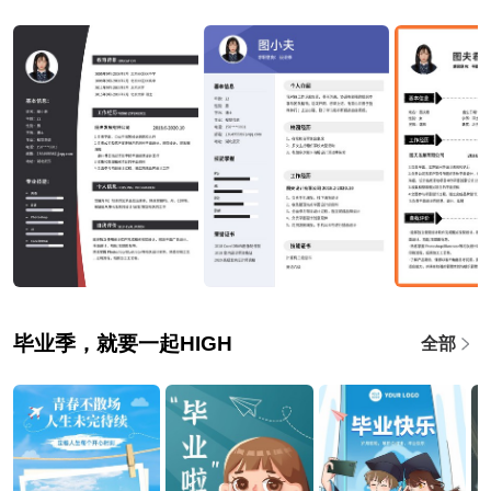
毕业季，就要一起HIGH
全部