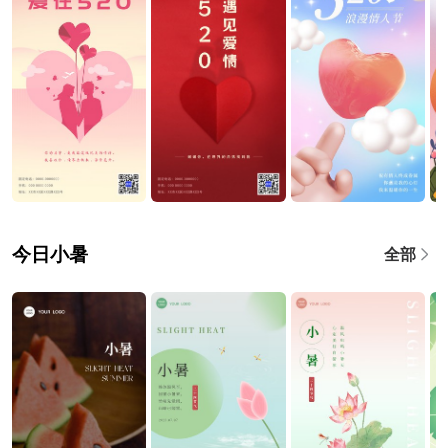
今日小暑
全部