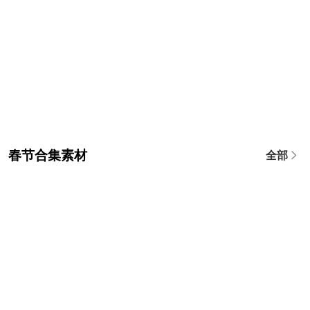
春节合集素材
全部