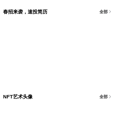
春招来袭，速投简历
全部
NFT艺术头像
全部