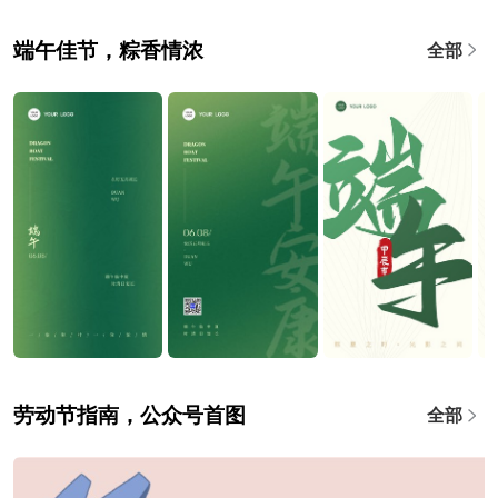
端午佳节，粽香情浓
全部
劳动节指南，公众号首图
全部