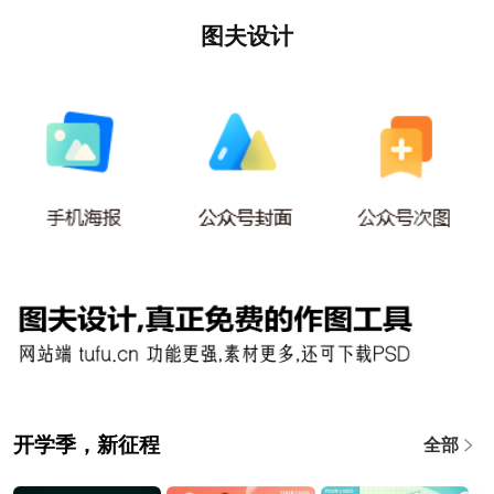
图夫设计
开学季，新征程
全部