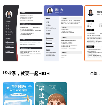
毕业季，就要一起HIGH
全部