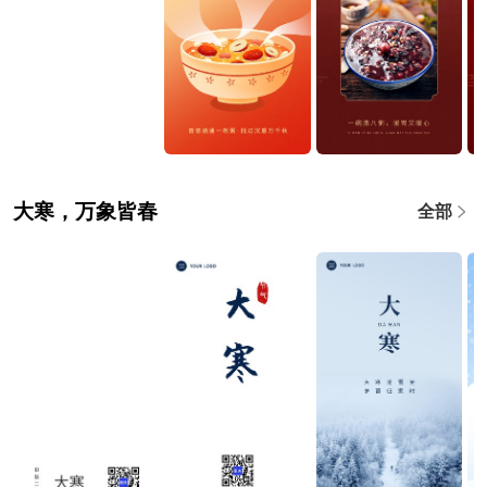
大寒，万象皆春
全部