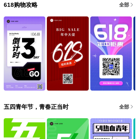
618购物攻略
全部
五四青年节，青春正当时
全部