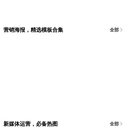
营销海报，精选模板合集
全部
新媒体运营，必备热图
全部