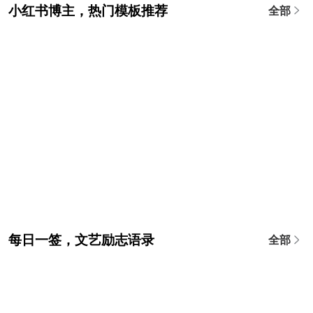
小红书博主，热门模板推荐
全部
每日一签，文艺励志语录
全部