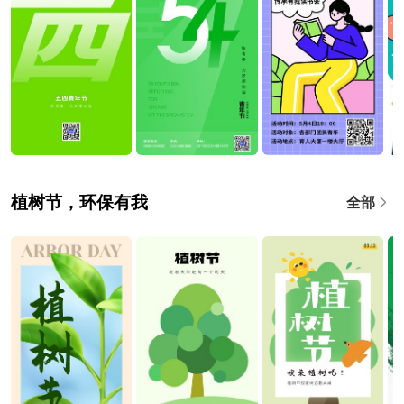
植树节，环保有我
全部