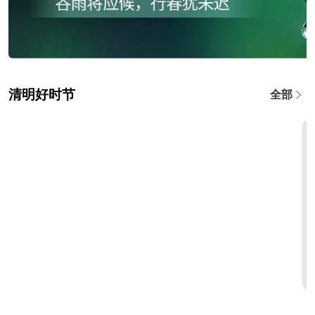
清明好时节
全部