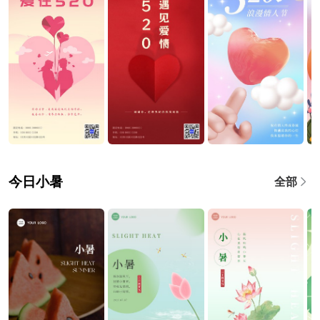
今日小暑
全部