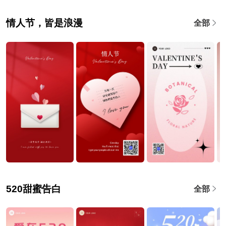
情人节，皆是浪漫
全部
520甜蜜告白
全部