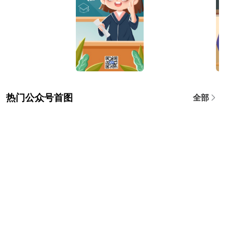
热门公众号首图
全部