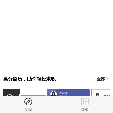
高分简历，助你轻松求职
全部
发现
模板