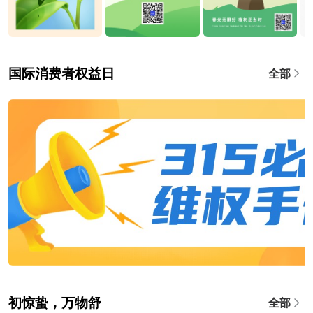
国际消费者权益日
全部
初惊蛰，万物舒
全部