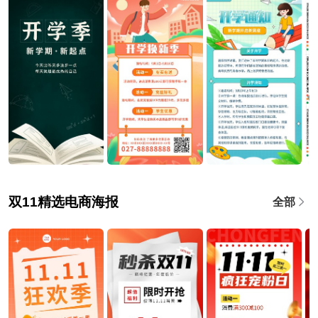
双11精选电商海报
全部