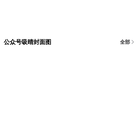
公众号吸晴封面图
全部