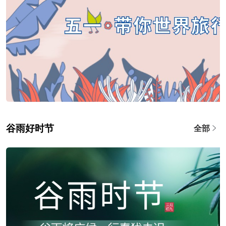
谷雨好时节
全部