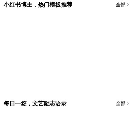
小红书博主，热门模板推荐
全部
每日一签，文艺励志语录
全部