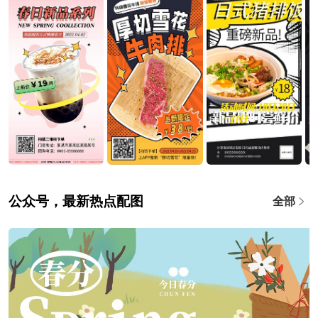
公众号，最新热点配图
全部