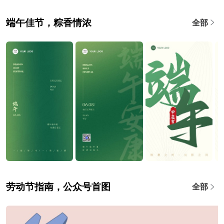
端午佳节，粽香情浓
全部
劳动节指南，公众号首图
全部