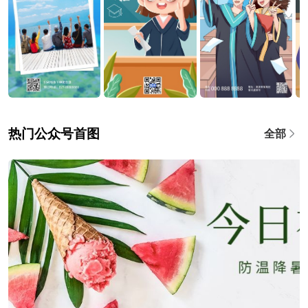
热门公众号首图
全部