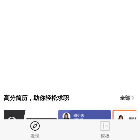
高分简历，助你轻松求职
全部
发现
模板