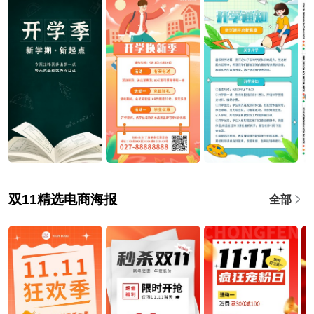
双11精选电商海报
全部