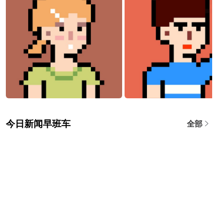
今日新闻早班车
全部