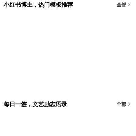
小红书博主，热门模板推荐
全部
每日一签，文艺励志语录
全部