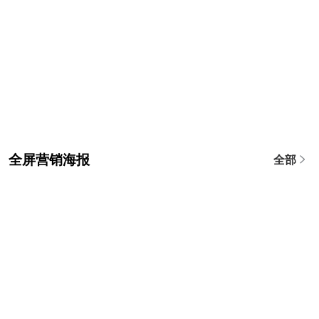
全屏营销海报
全部