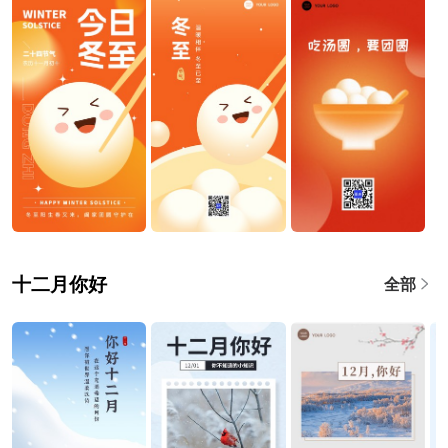
十二月你好
全部