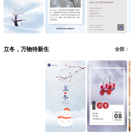
立冬，万物待新生
全部