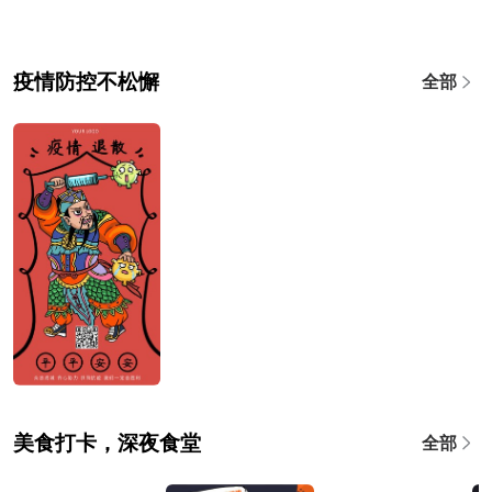
疫情防控不松懈
全部
美食打卡，深夜食堂
全部