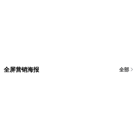
全屏营销海报
全部