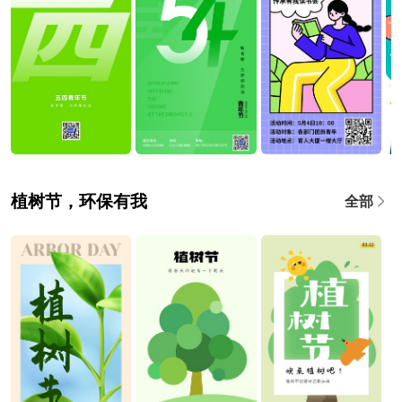
植树节，环保有我
全部