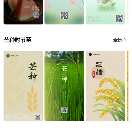
芒种时节至
全部