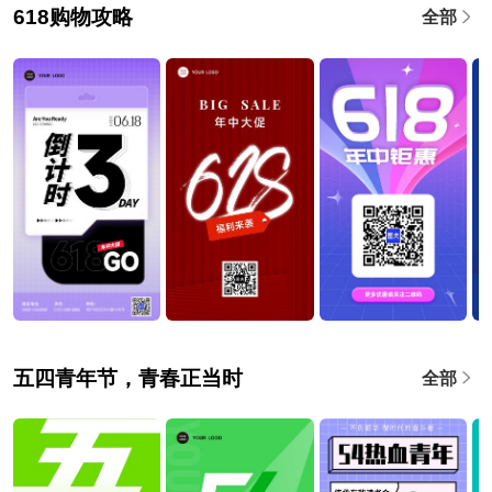
618购物攻略
全部
五四青年节，青春正当时
全部