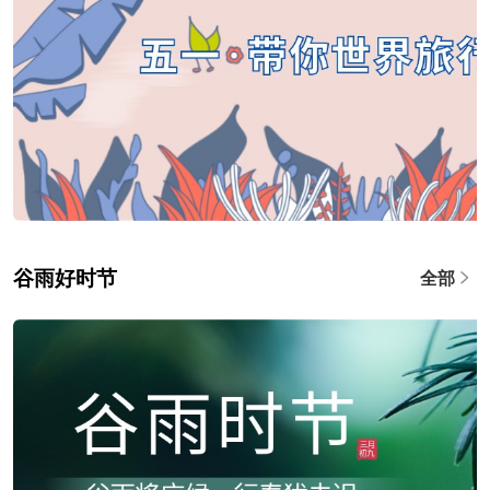
谷雨好时节
全部