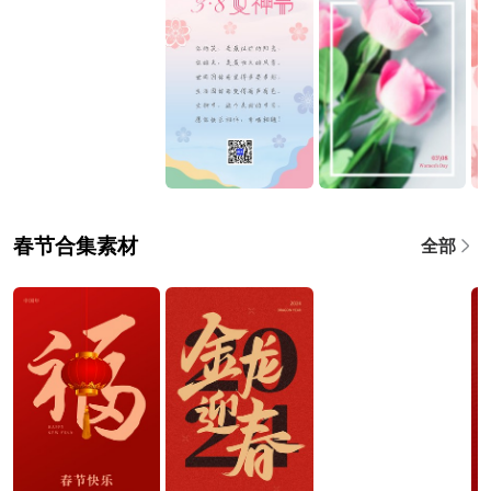
春节合集素材
全部