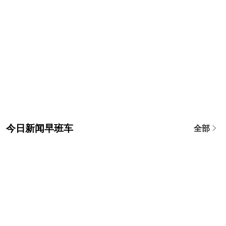
今日新闻早班车
全部