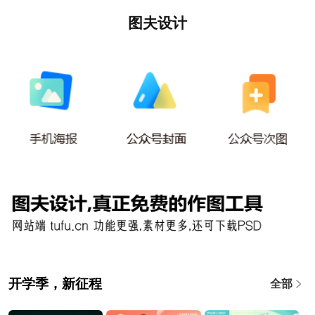
图夫设计
开学季，新征程
全部