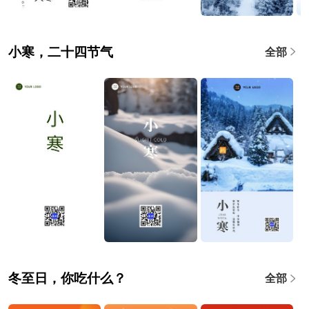
小寒，二十四节气
全部
冬至日，你吃什么？
全部