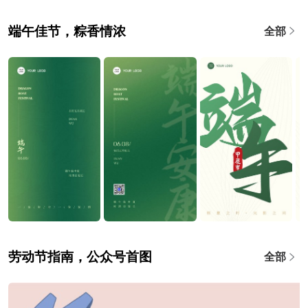
端午佳节，粽香情浓
全部
劳动节指南，公众号首图
全部