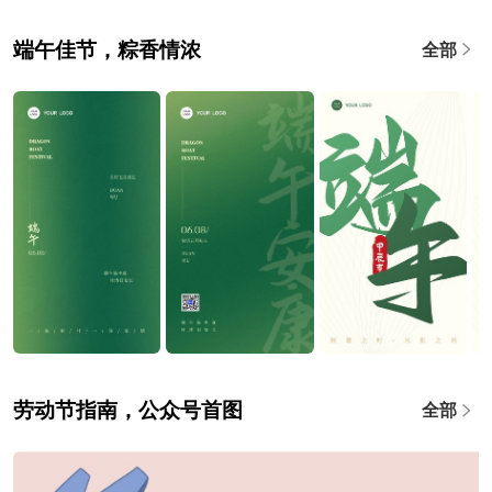
端午佳节，粽香情浓
全部
劳动节指南，公众号首图
全部