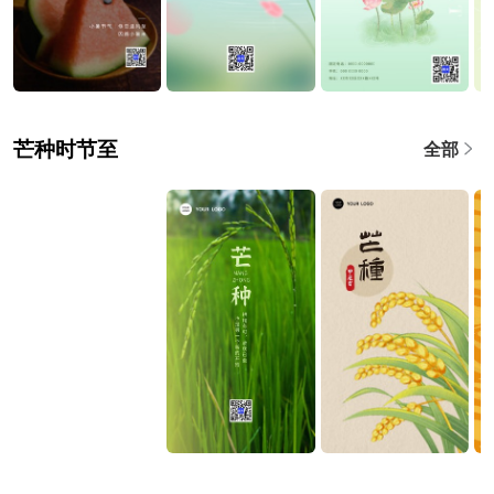
芒种时节至
全部