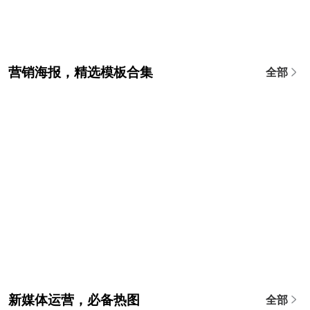
营销海报，精选模板合集
全部
新媒体运营，必备热图
全部