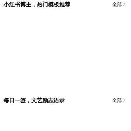
小红书博主，热门模板推荐
全部
每日一签，文艺励志语录
全部