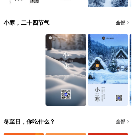
小寒，二十四节气
全部
冬至日，你吃什么？
全部