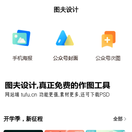
图夫设计
开学季，新征程
全部