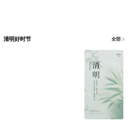
清明好时节
全部