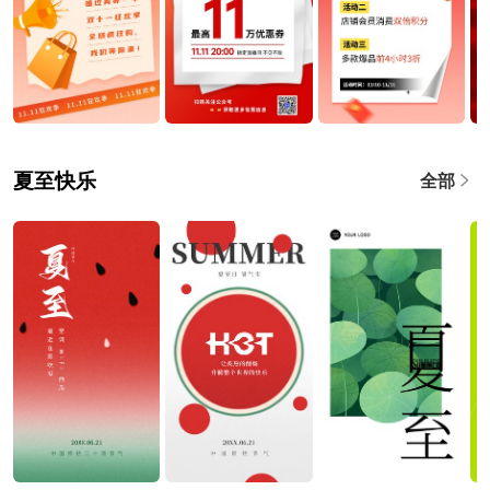
夏至快乐
全部