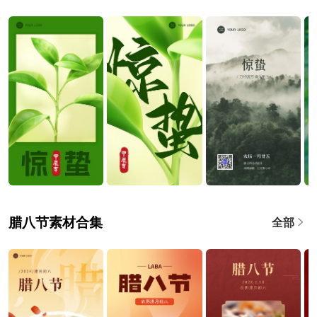
腊八节素材合集
全部