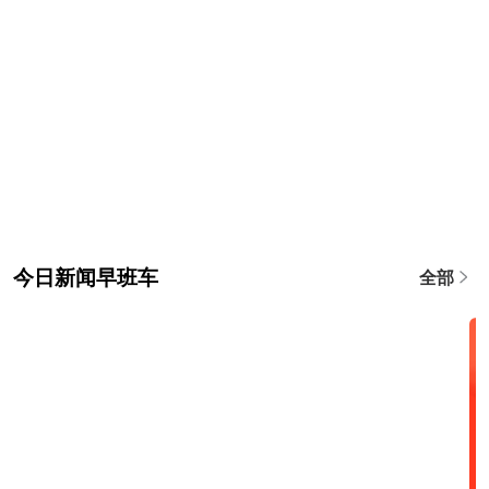
今日新闻早班车
全部