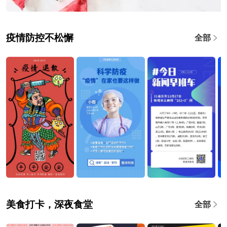
疫情防控不松懈
全部
美食打卡，深夜食堂
全部