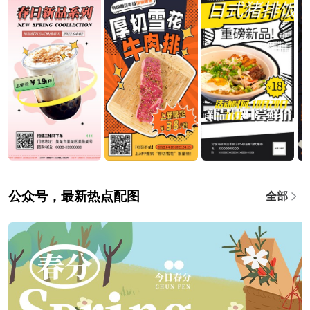
公众号，最新热点配图
全部