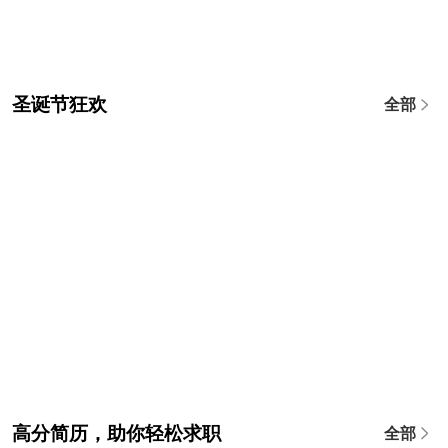
圣诞节狂欢
全部
高分简历，助你轻松求职
全部