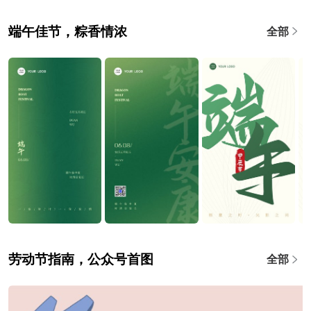
端午佳节，粽香情浓
全部
劳动节指南，公众号首图
全部