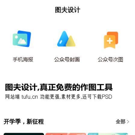
图夫设计
开学季，新征程
全部