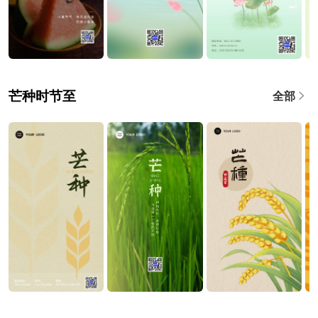
芒种时节至
全部