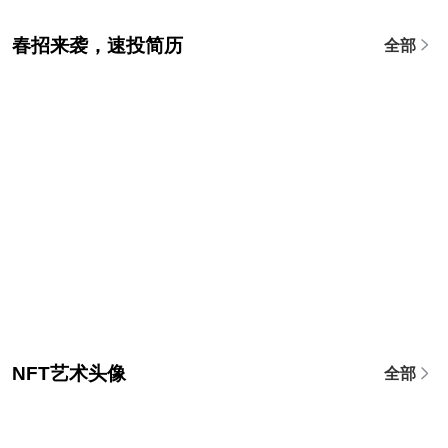
春招来袭，速投简历
全部
NFT艺术头像
全部