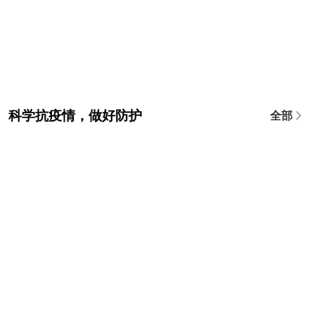
科学抗疫情，做好防护
全部