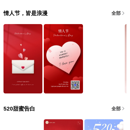
情人节，皆是浪漫
全部
520甜蜜告白
全部