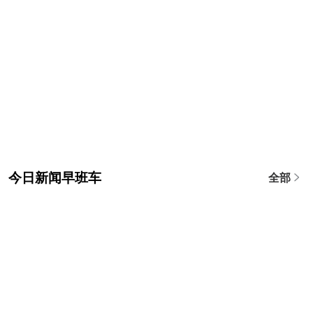
今日新闻早班车
全部