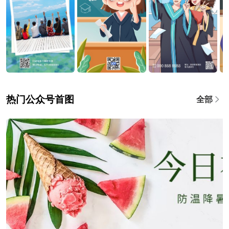
热门公众号首图
全部