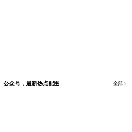
公众号，最新热点配图
全部