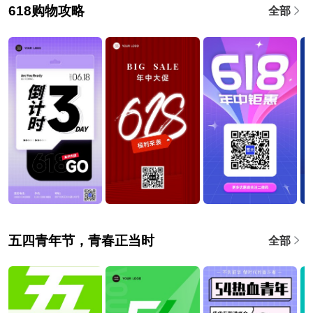
618购物攻略
全部
五四青年节，青春正当时
全部