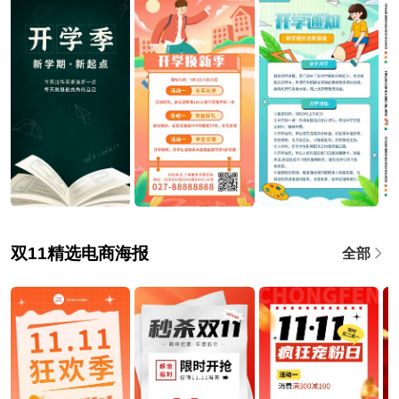
双11精选电商海报
全部