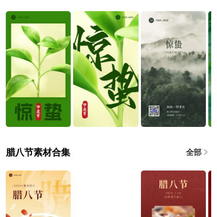
腊八节素材合集
全部