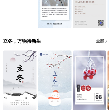
立冬，万物待新生
全部