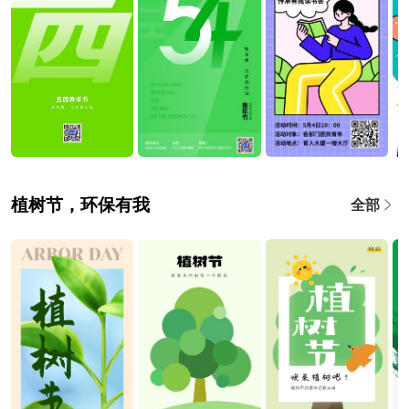
植树节，环保有我
全部