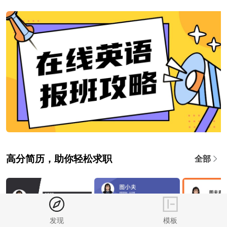
高分简历，助你轻松求职
全部
发现
模板