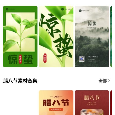
腊八节素材合集
全部