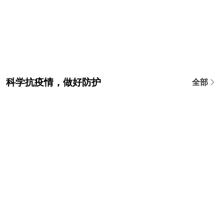
科学抗疫情，做好防护
全部