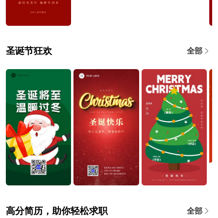
圣诞节狂欢
全部
高分简历，助你轻松求职
全部