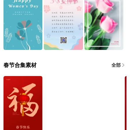
春节合集素材
全部