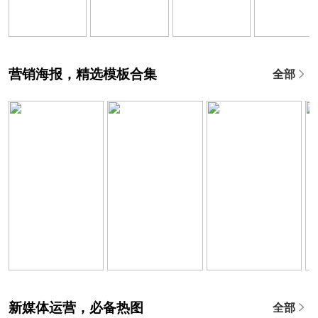
营销海报，精选模板合集
全部
新媒体运营，必备热图
全部