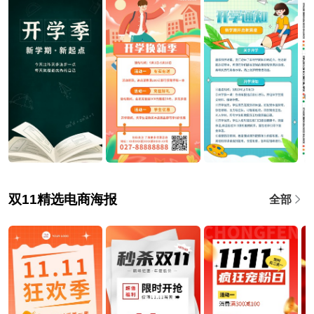
双11精选电商海报
全部