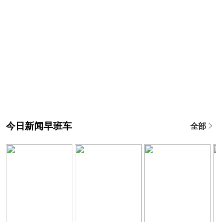
今日新闻早班车
全部