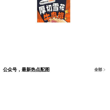
公众号，最新热点配图
全部